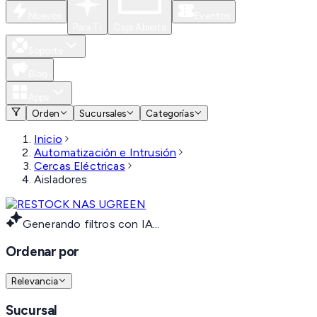
Nuevos
Eventos
Para Ti
Caja Abierta
Soporte
Blog
Apps
Orden
Sucursales
Categorías
Inicio
Automatización e Intrusión
Cercas Eléctricas
Aisladores
Generando filtros con IA...
Ordenar por
Relevancia
Sucursal