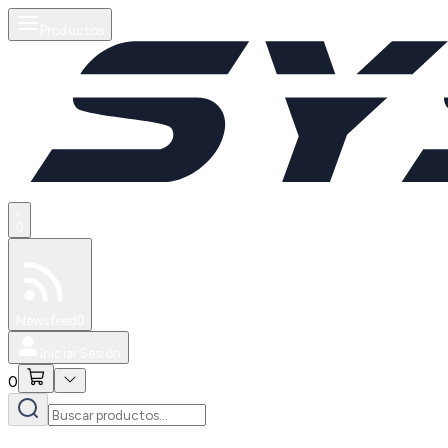
Productos
0
Especiales
Newsfeed
0
Iniciar Sesión
0