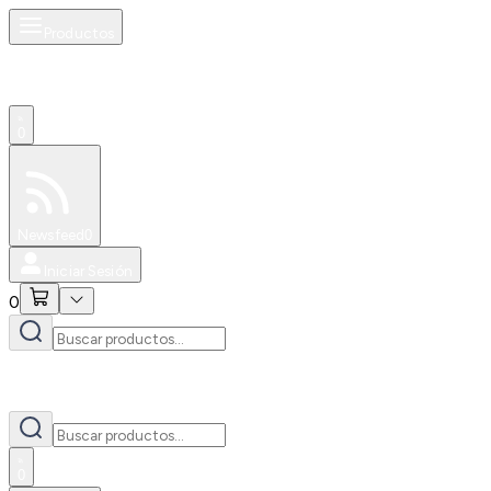
Productos
0
Especiales
Newsfeed
0
Iniciar Sesión
0
0