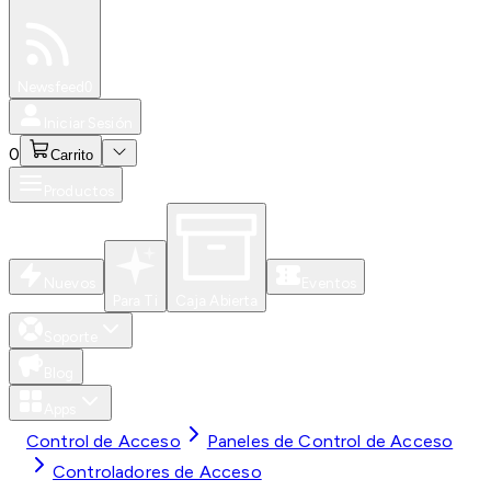
Especiales
Newsfeed
0
Iniciar Sesión
0
Carrito
Productos
Nuevos
Eventos
Para Ti
Caja Abierta
Soporte
Blog
Apps
Control de Acceso
Paneles de Control de Acceso
Controladores de Acceso