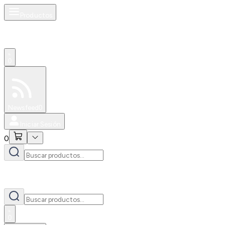
Productos
0
Especiales
Newsfeed
0
Iniciar Sesión
0
0