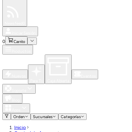
Especiales
Newsfeed
0
Iniciar Sesión
0
Carrito
Productos
Nuevos
Eventos
Para Ti
Caja Abierta
Soporte
Blog
Apps
Orden
Sucursales
Categorías
Inicio