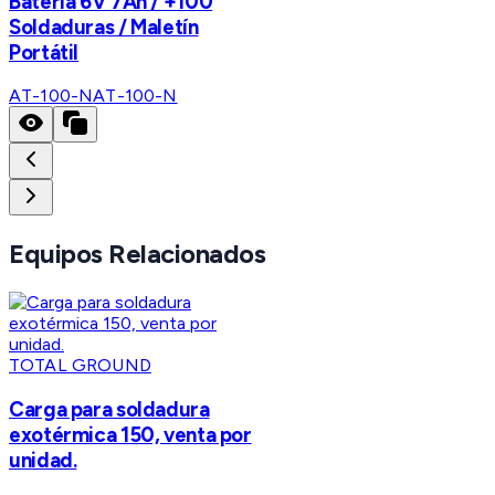
Batería 6V 7Ah / +100
Soldaduras / Maletín
Portátil
AT-100-N
AT-100-N
Equipos Relacionados
TOTAL GROUND
Carga para soldadura
exotérmica 150, venta por
unidad.