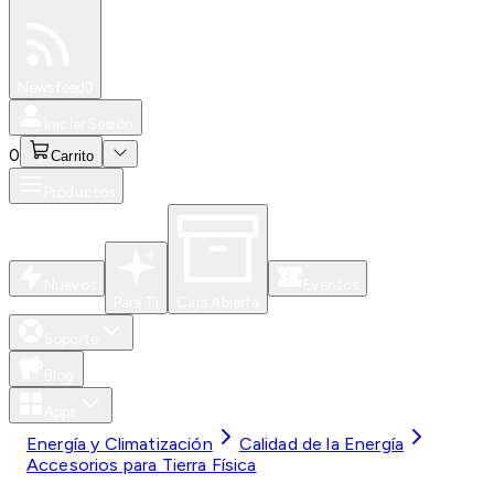
Especiales
Newsfeed
0
Iniciar Sesión
0
Carrito
Productos
Nuevos
Eventos
Para Ti
Caja Abierta
Soporte
Blog
Apps
Energía y Climatización
Calidad de la Energía
Accesorios para Tierra Física