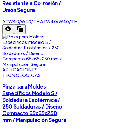
Resistente a Corrosión /
Unión Segura
ATW40/W40/TH
ATW40/W40/TH
APLICACIONES
TECNOLOGICAS
Pinza para Moldes
Específicos Modelo S /
Soldadura Exotérmica /
250 Soldaduras / Diseño
Compacto 65x65x250
mm / Manipulación Segura