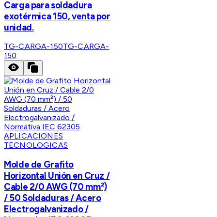
Carga para soldadura
exotérmica 150, venta por
unidad.
TG-CARGA-150
TG-CARGA-
150
APLICACIONES
TECNOLOGICAS
Molde de Grafito
Horizontal Unión en Cruz /
Cable 2/0 AWG (70 mm²)
/ 50 Soldaduras / Acero
Electrogalvanizado /