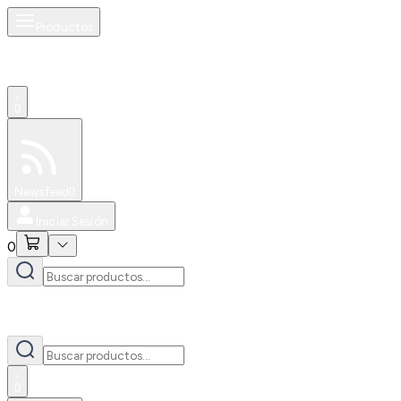
Productos
0
Especiales
Newsfeed
0
Iniciar Sesión
0
0