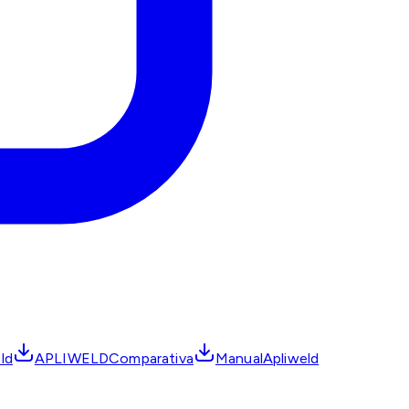
ld
APLIWELDComparativa
ManualApliweld