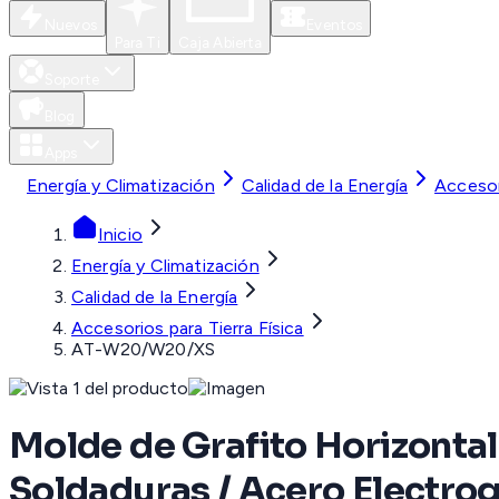
Nuevos
Eventos
Para Ti
Caja Abierta
Soporte
Blog
Apps
Energía y Climatización
Calidad de la Energía
Accesori
Inicio
Energía y Climatización
Calidad de la Energía
Accesorios para Tierra Física
AT-W20/W20/XS
Molde de Grafito Horizontal
Soldaduras / Acero Electro