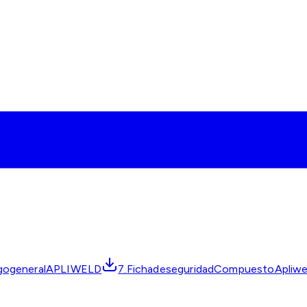
ogogeneralAPLIWELD
7.FichadeseguridadCompuestoApliwe