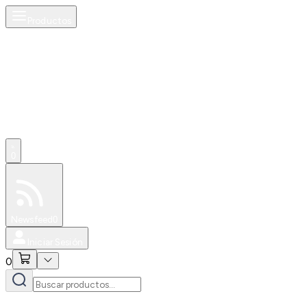
Productos
0
Especiales
Newsfeed
0
Iniciar Sesión
0