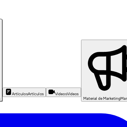
Artículos
Artículos
Videos
Videos
s
Material de Marketing
Mar