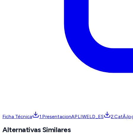
Ficha Técnica
1.PresentacionAPLIWELD_ES
2.CatÃ¡l
Alternativas Similares