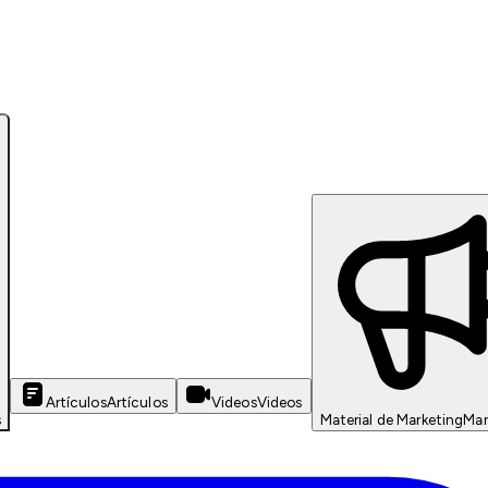
Artículos
Artículos
Videos
Videos
s
Material de Marketing
Mar