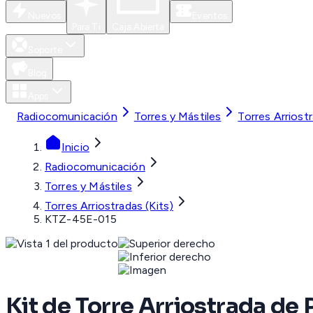
Nuevos
Eventos
Para Ti
Caja Abierta
Soporte
Blog
Apps
Radiocomunicación
Torres y Mástiles
Torres Arriostr
Inicio
Radiocomunicación
Torres y Mástiles
Torres Arriostradas (Kits)
KTZ-45E-015
Kit de Torre Arriostrada de