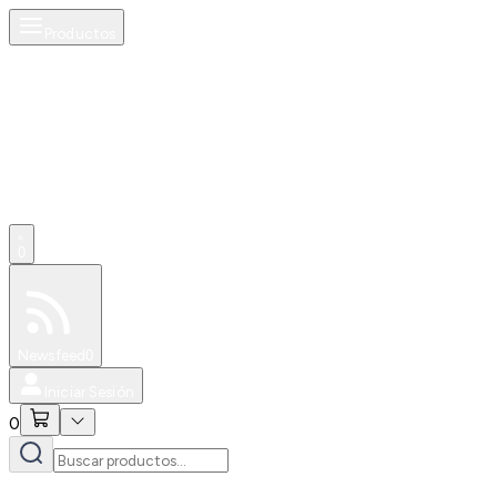
Productos
0
Especiales
Newsfeed
0
Iniciar Sesión
0