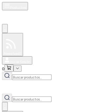
Productos
0
Especiales
Newsfeed
0
Iniciar Sesión
0
0