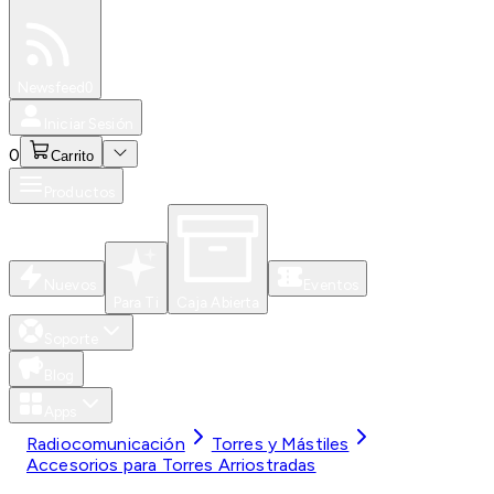
Especiales
Newsfeed
0
Iniciar Sesión
0
Carrito
Productos
Nuevos
Eventos
Para Ti
Caja Abierta
Soporte
Blog
Apps
Radiocomunicación
Torres y Mástiles
Accesorios para Torres Arriostradas