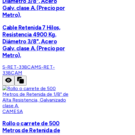
Diámetro 3/8", Acero
Galv. clase A. (Precio por
Metro).
Cable Retenida 7 Hilos,
Resistencia 4900 Kg.
Diámetro 3/8", Acero
Galv. clase A. (Precio por
Metro).
S-RET-338CAM
S-RET-
338CAM
CAMESA
Rollo o carrete de 500
Metros de Retenida de