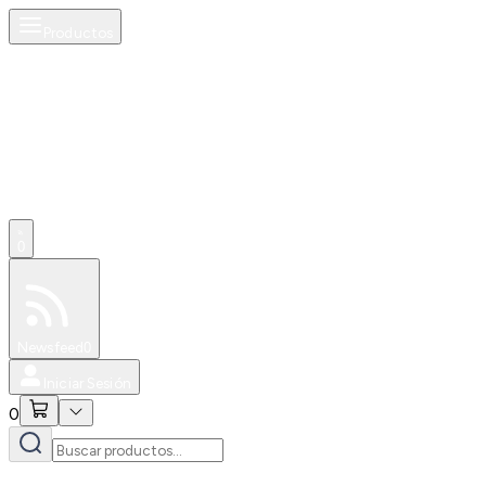
Productos
0
Especiales
Newsfeed
0
Iniciar Sesión
0