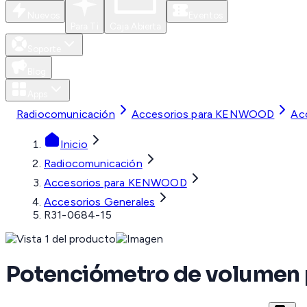
Nuevos
Eventos
Para Ti
Caja Abierta
Soporte
Blog
Apps
Radiocomunicación
Accesorios para KENWOOD
Ac
Inicio
Radiocomunicación
Accesorios para KENWOOD
Accesorios Generales
R31-0684-15
Potenciómetro de volumen