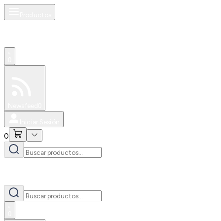
Productos
0
Especiales
Newsfeed
0
Iniciar Sesión
0
0