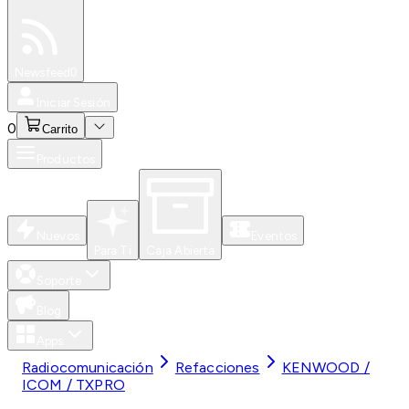
Especiales
Newsfeed
0
Iniciar Sesión
0
Carrito
Productos
Nuevos
Eventos
Para Ti
Caja Abierta
Soporte
Blog
Apps
Radiocomunicación
Refacciones
KENWOOD /
ICOM / TXPRO