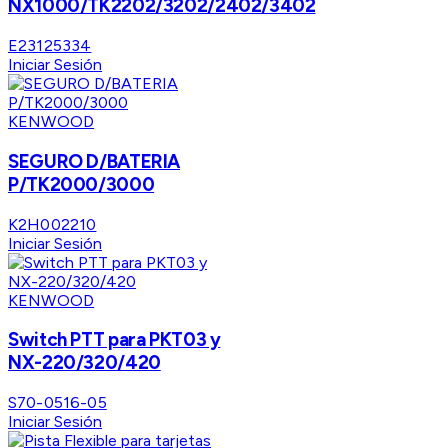
NX1000/TK2202/3202/2402/3402
E23125334
Iniciar Sesión
KENWOOD
SEGURO D/BATERIA
P/TK2000/3000
K2H002210
Iniciar Sesión
KENWOOD
Switch PTT para PKT03 y
NX-220/320/420
S70-0516-05
Iniciar Sesión