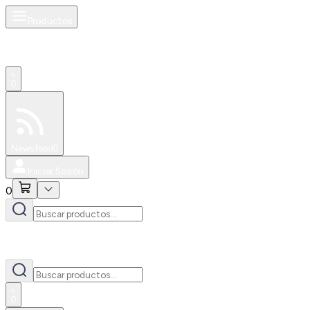
Productos
0
Especiales
Newsfeed
0
Iniciar Sesión
0
0