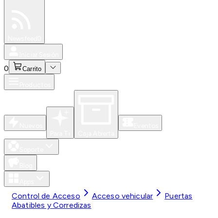
Especiales
Newsfeed
0
Iniciar Sesión
0
Carrito
Productos
Nuevos
Eventos
Para Ti
Caja Abierta
Soporte
Blog
Apps
Control de Acceso
Acceso vehicular
Puertas
Abatibles y Corredizas