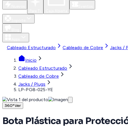
Nuevos
Eventos
Para Ti
Caja Abierta
Soporte
Blog
Apps
Cableado Estructurado
Cableado de Cobre
Jacks / 
Inicio
Cableado Estructurado
Cableado de Cobre
Jacks / Plugs
LP-PG8-025-YE
360°
Ver
Bota Plástica para Protecci