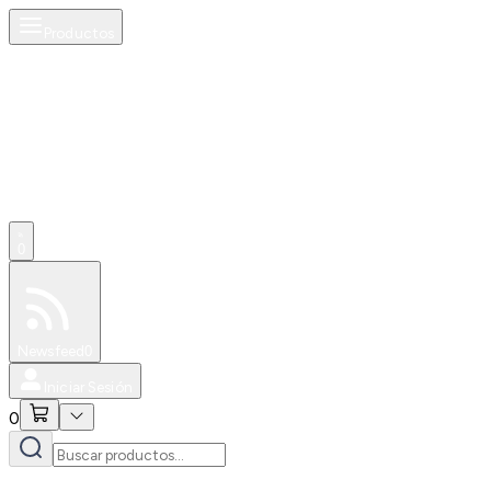
Productos
0
Especiales
Newsfeed
0
Iniciar Sesión
0