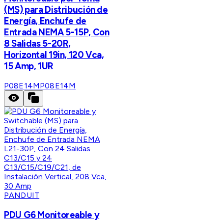
(MS) para Distribución de
Energía, Enchufe de
Entrada NEMA 5-15P, Con
8 Salidas 5-20R,
Horizontal 19in, 120 Vca,
15 Amp, 1UR
P08E14M
P08E14M
PANDUIT
PDU G6 Monitoreable y