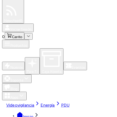
Especiales
Newsfeed
0
Iniciar Sesión
0
Carrito
Productos
Nuevos
Eventos
Para Ti
Caja Abierta
Soporte
Blog
Apps
Videovigilancia
Energía
PDU
Inicio