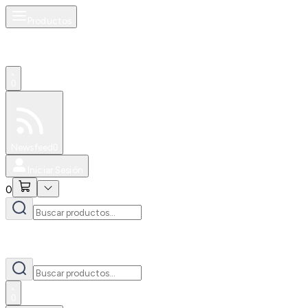
Productos
0
Especiales
Newsfeed
0
Iniciar Sesión
0
0