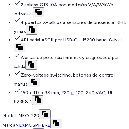
2 salidas C13 10A con medición V/A/W/kWh
individual
4 puertos X-talk para sensores de presencia, RFID
y más
API serial ASCII por USB-C, 115200 baud, 8-N-1
Alertas de potencia min/max y diagnóstico por
salida
Zero-voltage switching, botones de control
manual
150 x 117 x 38 mm, 220 g, 100-240 VAC, UL
62368-1
Modelo
NEO-320
Marca
NEXMOSPHERE