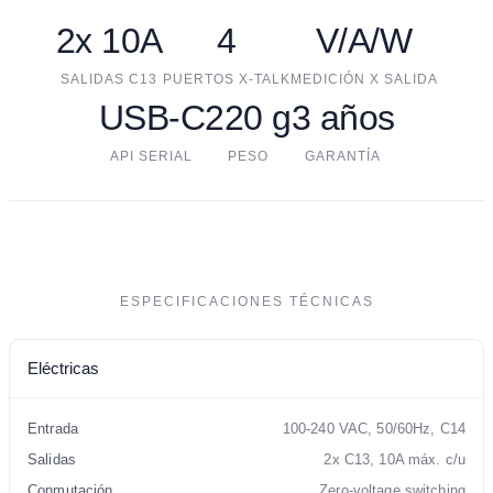
2x 10A
4
V/A/W
SALIDAS C13
PUERTOS X-TALK
MEDICIÓN X SALIDA
USB-C
220 g
3 años
API SERIAL
PESO
GARANTÍA
ESPECIFICACIONES TÉCNICAS
Eléctricas
Entrada
100-240 VAC, 50/60Hz, C14
Salidas
2x C13, 10A máx. c/u
Conmutación
Zero-voltage switching