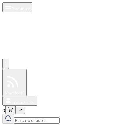
Productos
0
Especiales
Newsfeed
0
Iniciar Sesión
0