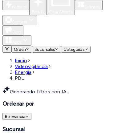
Nuevos
Eventos
Para Ti
Caja Abierta
Soporte
Blog
Apps
Orden
Sucursales
Categorías
Inicio
Videovigilancia
Energía
PDU
Generando filtros con IA...
Ordenar por
Relevancia
Sucursal