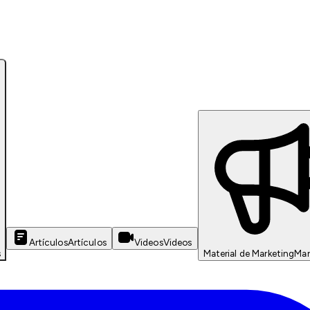
Artículos
Artículos
Videos
Videos
s
Material de Marketing
Mar