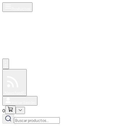
Productos
0
Especiales
Newsfeed
0
Iniciar Sesión
0