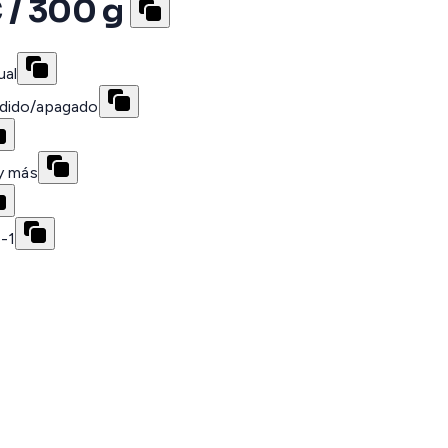
 / 300 g
ual
ndido/apagado
 y más
-1