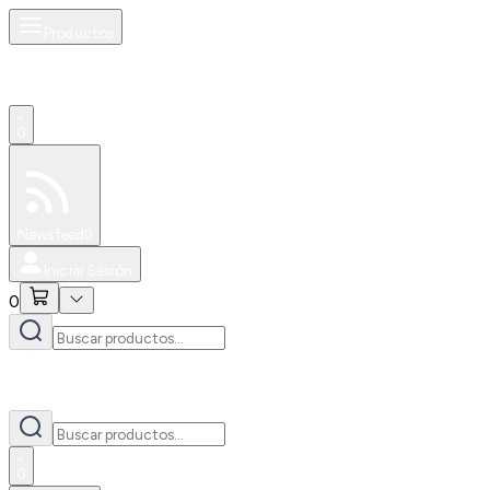
Productos
0
Especiales
Newsfeed
0
Iniciar Sesión
0
0