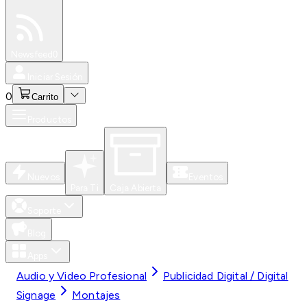
Especiales
Newsfeed
0
Iniciar Sesión
0
Carrito
Productos
Nuevos
Eventos
Para Ti
Caja Abierta
Soporte
Blog
Apps
Audio y Video Profesional
Publicidad Digital / Digital
Signage
Montajes