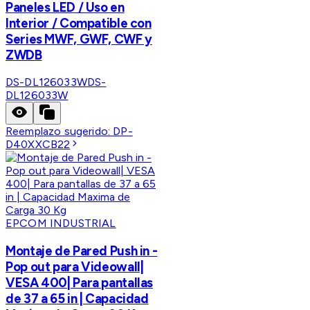
Paneles LED / Uso en
Interior / Compatible con
Series MWF, GWF, CWF y
ZWDB
DS-DL126033W
DS-
DL126033W
Reemplazo sugerido:
DP-
D40XXCB22
EPCOM INDUSTRIAL
Montaje de Pared Push in -
Pop out para Videowall|
VESA 400| Para pantallas
de 37 a 65 in | Capacidad