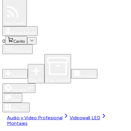
Especiales
Newsfeed
0
Iniciar Sesión
0
Carrito
Productos
Nuevos
Eventos
Para Ti
Caja Abierta
Soporte
Blog
Apps
Audio y Video Profesional
Videowall LED
Montajes