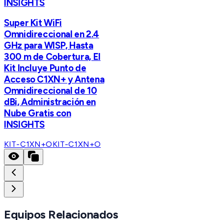
INSIGHTS
Super Kit WiFi
Omnidireccional en 2.4
GHz para WISP, Hasta
300 m de Cobertura, El
Kit Incluye Punto de
Acceso C1XN+ y Antena
Omnidireccional de 10
dBi, Administración en
Nube Gratis con
INSIGHTS
KIT-C1XN+O
KIT-C1XN+O
Equipos Relacionados