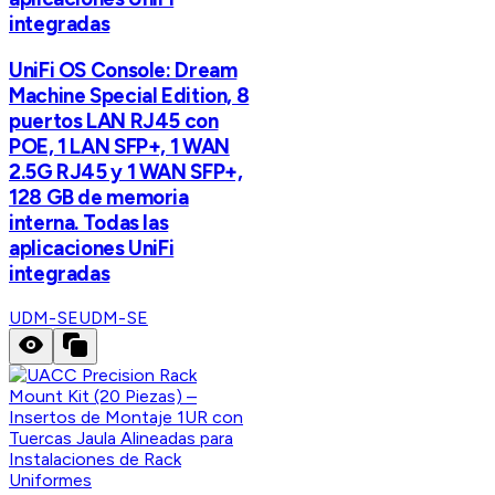
integradas
UniFi OS Console: Dream
Machine Special Edition, 8
puertos LAN RJ45 con
POE, 1 LAN SFP+, 1 WAN
2.5G RJ45 y 1 WAN SFP+,
128 GB de memoria
interna. Todas las
aplicaciones UniFi
integradas
UDM-SE
UDM-SE