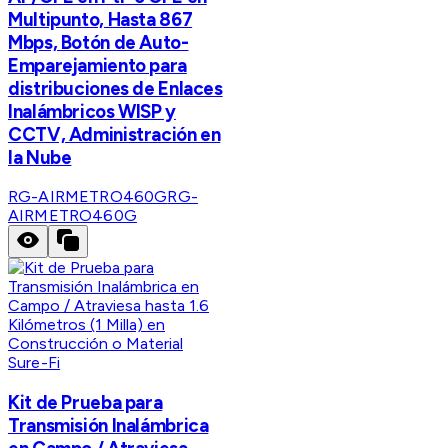
Multipunto, Hasta 867
Mbps, Botón de Auto-
Emparejamiento para
distribuciones de Enlaces
Inalámbricos WISP y
CCTV, Administración en
la Nube
RG-AIRMETRO460G
RG-
AIRMETRO460G
Sure-Fi
Kit de Prueba para
Transmisión Inalámbrica