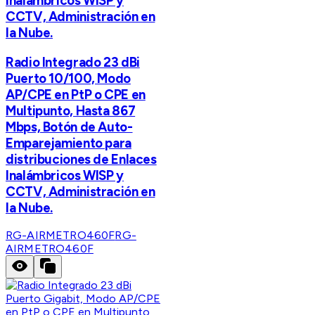
Inalámbricos WISP y
CCTV, Administración en
la Nube.
Radio Integrado 23 dBi
Puerto 10/100, Modo
AP/CPE en PtP o CPE en
Multipunto, Hasta 867
Mbps, Botón de Auto-
Emparejamiento para
distribuciones de Enlaces
Inalámbricos WISP y
CCTV, Administración en
la Nube.
RG-AIRMETRO460F
RG-
AIRMETRO460F