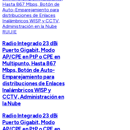
RUIJIE
Radio Integrado 23 dBi
Puerto Gigabit, Modo
AP/CPE en PtP o CPE en
Multipunto, Hasta 867
Mbps, Botón de Auto-
Emparejamiento para
distribuciones de Enlaces
Inalámbricos WISP y
CCTV, Administración en
la Nube
Radio Integrado 23 dBi
Puerto Gigabit, Modo
AP/CPE en PtP o CPE en