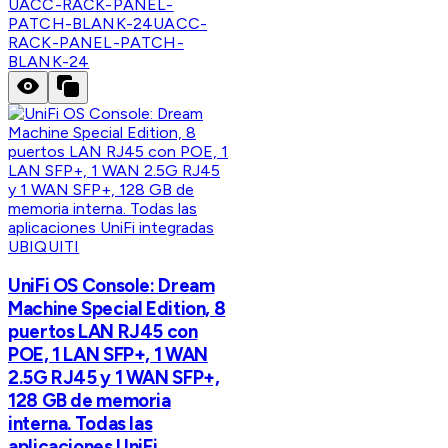
UACC-RACK-PANEL-
PATCH-BLANK-24
UACC-
RACK-PANEL-PATCH-
BLANK-24
UBIQUITI
UniFi OS Console: Dream
Machine Special Edition, 8
puertos LAN RJ45 con
POE, 1 LAN SFP+, 1 WAN
2.5G RJ45 y 1 WAN SFP+,
128 GB de memoria
interna. Todas las
aplicaciones UniFi