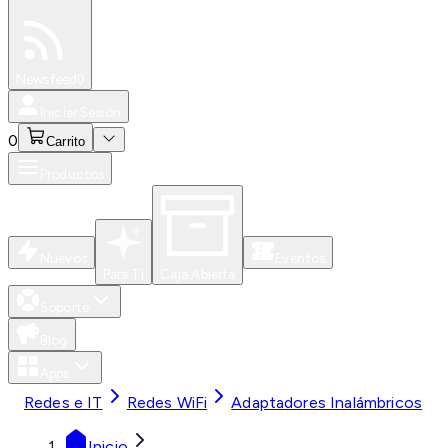
Especiales
Newsfeed
0
Iniciar Sesión
0
Carrito
Productos
Nuevos
Eventos
Para Ti
Caja Abierta
Soporte
Blog
Apps
Redes e IT
Redes WiFi
Adaptadores Inalámbricos
Inicio