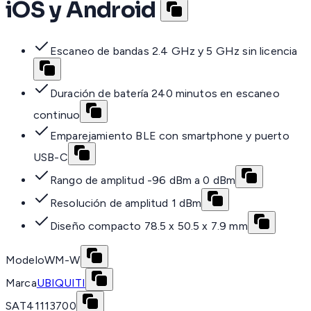
iOS y Android
Escaneo de bandas 2.4 GHz y 5 GHz sin licencia
Duración de batería 240 minutos en escaneo
continuo
Emparejamiento BLE con smartphone y puerto
USB-C
Rango de amplitud -96 dBm a 0 dBm
Resolución de amplitud 1 dBm
Diseño compacto 78.5 x 50.5 x 7.9 mm
Modelo
WM-W
Marca
UBIQUITI
SAT
41113700