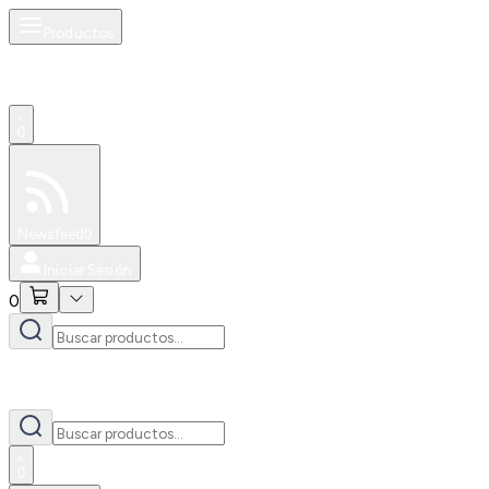
Productos
0
Especiales
Newsfeed
0
Iniciar Sesión
0
0