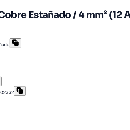
 Cobre Estañado / 4 mm² (12 
añado
602332