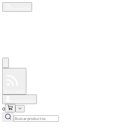
Productos
0
Especiales
Newsfeed
0
Iniciar Sesión
0