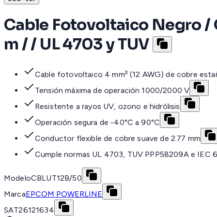
Cable Fotovoltaico Negro /
m / / UL 4703 y TUV
Cable fotovoltaico 4 mm² (12 AWG) de cobre est
Tensión máxima de operación 1000/2000 V
Resistente a rayos UV, ozono e hidrólisis
Operación segura de -40°C a 90°C
Conductor flexible de cobre suave de 2.77 mm
Cumple normas UL 4703, TUV PPP58209A e IEC 
Modelo
CBLUT12B/50
Marca
EPCOM POWERLINE
SAT
26121634