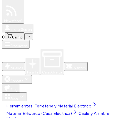
Especiales
Newsfeed
0
Iniciar Sesión
0
Carrito
Productos
Nuevos
Eventos
Para Ti
Caja Abierta
Soporte
Blog
Apps
Herramientas, Ferretería y Material Eléctrico
Material Eléctrico (Casa Eléctrica)
Cable y Alambre