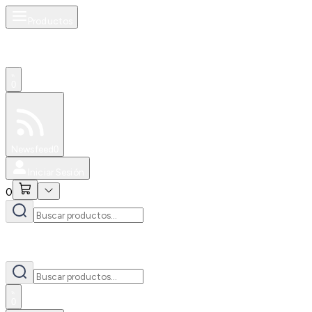
Productos
0
Especiales
Newsfeed
0
Iniciar Sesión
0
0