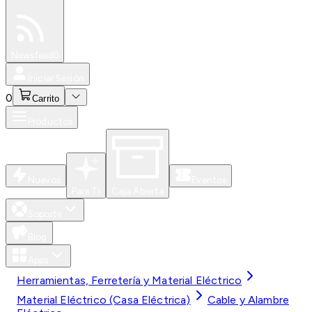
Especiales
Newsfeed
0
Iniciar Sesión
0
Carrito
Productos
Nuevos
Eventos
Para Ti
Caja Abierta
Soporte
Blog
Apps
Herramientas, Ferretería y Material Eléctrico
Material Eléctrico (Casa Eléctrica)
Cable y Alambre