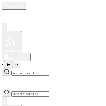
Productos
0
Especiales
Newsfeed
0
Iniciar Sesión
0
0