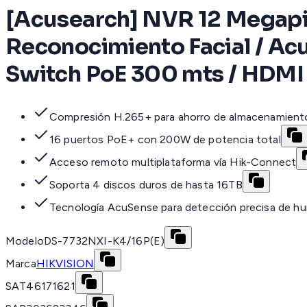
[Acusearch] NVR 12 Megapixe
Reconocimiento Facial / Acu
Switch PoE 300 mts / HDMI 
Compresión H.265+ para ahorro de almacenamient
16 puertos PoE+ con 200W de potencia total
Acceso remoto multiplataforma vía Hik-Connect
Soporta 4 discos duros de hasta 16TB
Tecnología AcuSense para detección precisa de h
Modelo
DS-7732NXI-K4/16P(E)
Marca
HIKVISION
SAT
46171621