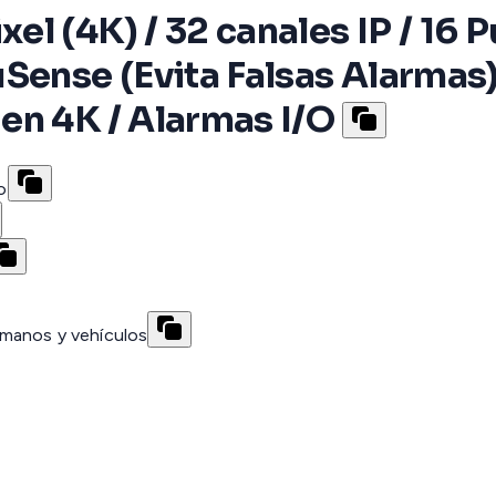
l (4K) / 32 canales IP / 16 P
Sense (Evita Falsas Alarmas) 
en 4K / Alarmas I/O
o
umanos y vehículos