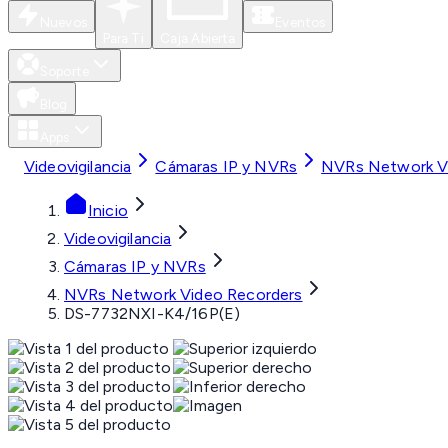
Nuevos
Eventos
Para Ti
Caja Abierta
Soporte
Blog
Apps
Videovigilancia
Cámaras IP y NVRs
NVRs Network V
Inicio
Videovigilancia
Cámaras IP y NVRs
NVRs Network Video Recorders
DS-7732NXI-K4/16P(E)