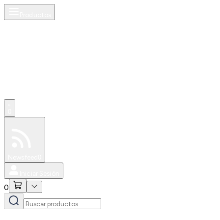
Productos
0
Especiales
Newsfeed
0
Iniciar Sesión
0