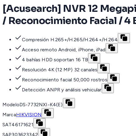
[Acusearch] NVR 12 Megapixe
/ Reconocimiento Facial / 4
Compresión H.265+/H.265/H.264+/H.264
Acceso remoto Android, iPhone, iPad
4 bahías HDD soportan 16 TB
Resolución 4K (12 MP) 32 canales
Reconocimiento facial 50,000 rostros
Detección ANPR y análisis vehicular
Modelo
DS-7732NXI-K4(E)
Marca
HIKVISION
SAT
46171621
SAP
303623342