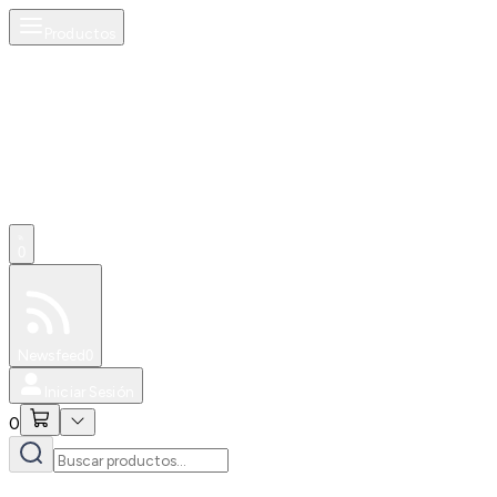
Productos
0
Especiales
Newsfeed
0
Iniciar Sesión
0