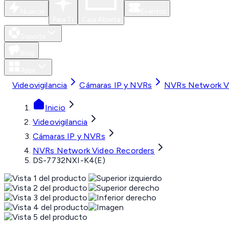
Nuevos
Eventos
Para Ti
Caja Abierta
Soporte
Blog
Apps
Videovigilancia
Cámaras IP y NVRs
NVRs Network V
Inicio
Videovigilancia
Cámaras IP y NVRs
NVRs Network Video Recorders
DS-7732NXI-K4(E)