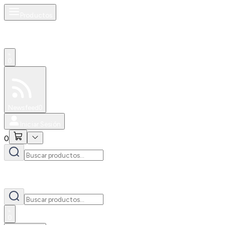
Productos
0
Especiales
Newsfeed
0
Iniciar Sesión
0
0