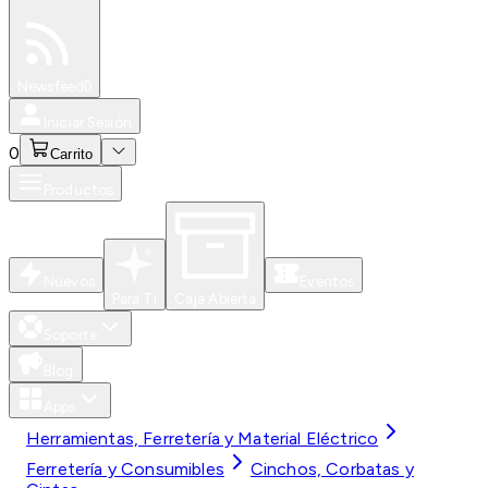
Especiales
Newsfeed
0
Iniciar Sesión
0
Carrito
Productos
Nuevos
Eventos
Para Ti
Caja Abierta
Soporte
Blog
Apps
Herramientas, Ferretería y Material Eléctrico
Ferretería y Consumibles
Cinchos, Corbatas y