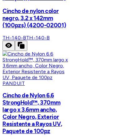
Cincho de nylon color
negro, 3.2 x 142mm
(100pzs) (4200-02001)
TH-140-B
TH-140-B
PANDUIT
Cincho de Nylon 6.6
StrongHold™, 370mm
largo x 3.6mm ancho,
Color Negro, Exterior
Resistente a Rayos UV,
Paquete de 100pz