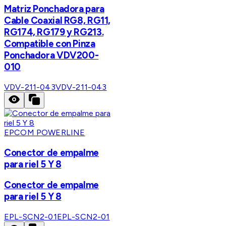
Matriz Ponchadora para
Cable Coaxial RG8, RG11,
RG174, RG179 y RG213.
Compatible con Pinza
Ponchadora VDV200-
010
VDV-211-043
VDV-211-043
EPCOM POWERLINE
Conector de empalme
para riel 5 Y 8
Conector de empalme
para riel 5 Y 8
EPL-SCN2-01
EPL-SCN2-01