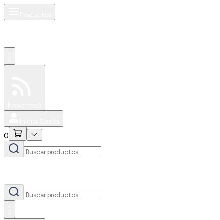
Productos
0
Especiales
Newsfeed
0
Iniciar Sesión
0
0