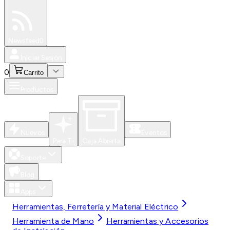
Especiales
Newsfeed
0
Iniciar Sesión
0
Carrito
Productos
Nuevos
Eventos
Para Ti
Caja Abierta
Soporte
Blog
Apps
Herramientas, Ferretería y Material Eléctrico
Herramienta de Mano
Herramientas y Accesorios