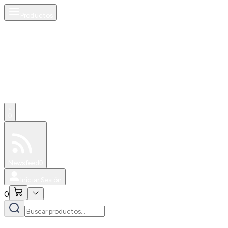
Productos
0
Especiales
Newsfeed
0
Iniciar Sesión
0