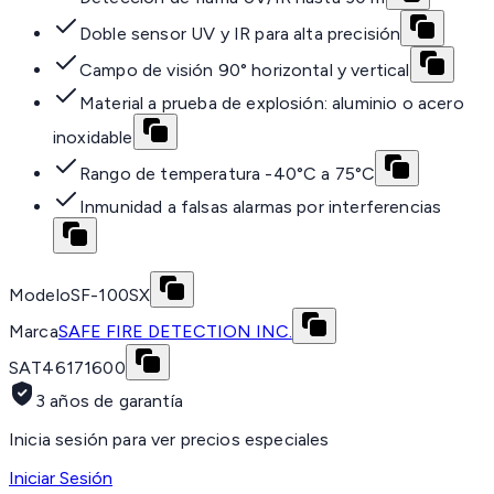
Doble sensor UV y IR para alta precisión
Campo de visión 90° horizontal y vertical
Material a prueba de explosión: aluminio o acero
inoxidable
Rango de temperatura -40°C a 75°C
Inmunidad a falsas alarmas por interferencias
Modelo
SF-100SX
Marca
SAFE FIRE DETECTION INC.
SAT
46171600
3 años de garantía
Inicia sesión para ver precios especiales
Iniciar Sesión