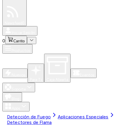
Especiales
Newsfeed
0
Iniciar Sesión
0
Carrito
Productos
Nuevos
Eventos
Para Ti
Caja Abierta
Soporte
Blog
Apps
Detección de Fuego
Aplicaciones Especiales
Detectores de Flama