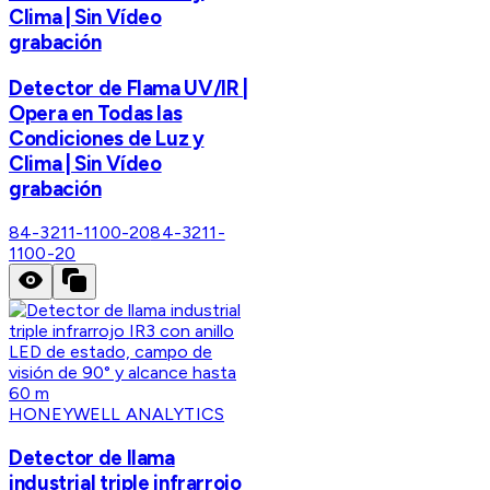
Clima | Sin Vídeo
grabación
Detector de Flama UV/IR |
Opera en Todas las
Condiciones de Luz y
Clima | Sin Vídeo
grabación
84-3211-1100-20
84-3211-
1100-20
HONEYWELL ANALYTICS
Detector de llama
industrial triple infrarrojo