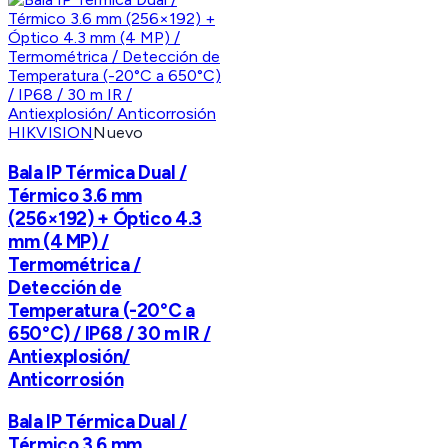
HIKVISION
Nuevo
Bala IP Térmica Dual /
Térmico 3.6 mm
(256×192) + Óptico 4.3
mm (4 MP) /
Termométrica /
Detección de
Temperatura (-20°C a
650°C) / IP68 / 30 m IR /
Antiexplosión/
Anticorrosión
Bala IP Térmica Dual /
Térmico 3.6 mm