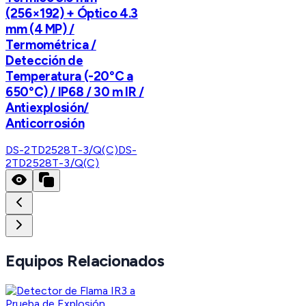
(256×192) + Óptico 4.3
mm (4 MP) /
Termométrica /
Detección de
Temperatura (-20°C a
650°C) / IP68 / 30 m IR /
Antiexplosión/
Anticorrosión
DS-2TD2528T-3/Q(C)
DS-
2TD2528T-3/Q(C)
Equipos Relacionados