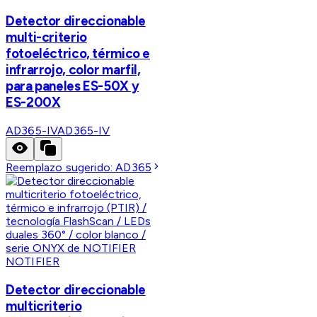
Detector direccionable
multi-criterio
fotoeléctrico, térmico e
infrarrojo, color marfil,
para paneles ES-50X y
ES-200X
AD365-IV
AD365-IV
Reemplazo sugerido:
AD365
NOTIFIER
Detector direccionable
multicriterio