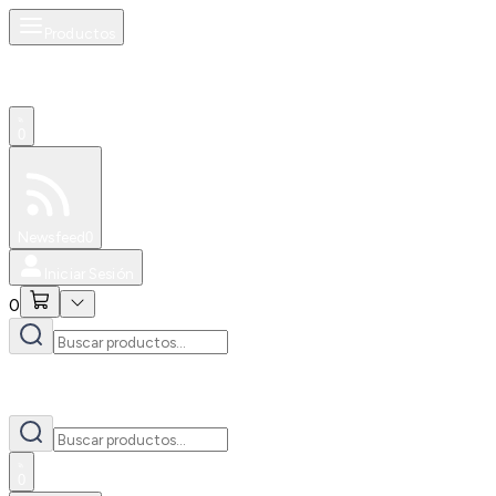
Productos
0
Especiales
Newsfeed
0
Iniciar Sesión
0
0