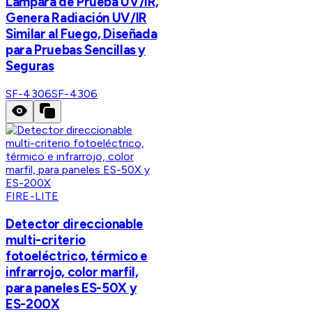
Lámpara de Prueba UV/IR,
Genera Radiación UV/IR
Similar al Fuego, Diseñada
para Pruebas Sencillas y
Seguras
SF-4306
SF-4306
FIRE-LITE
Detector direccionable
multi-criterio
fotoeléctrico, térmico e
infrarrojo, color marfil,
para paneles ES-50X y
ES-200X