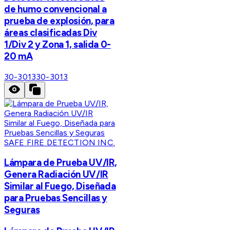
de humo convencional a
prueba de explosión, para
áreas clasificadas Div
1/Div 2 y Zona 1, salida 0-
20 mA
30-3013
30-3013
SAFE FIRE DETECTION INC.
Lámpara de Prueba UV/IR,
Genera Radiación UV/IR
Similar al Fuego, Diseñada
para Pruebas Sencillas y
Seguras