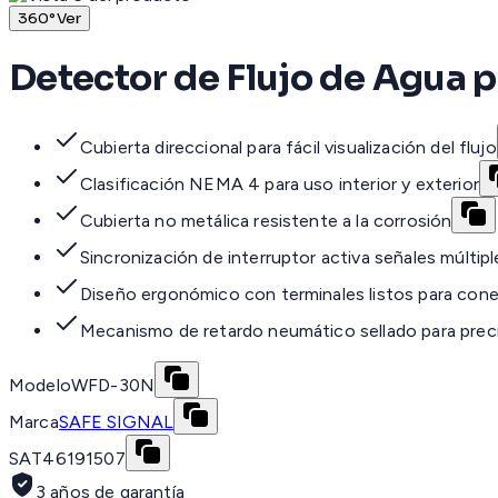
360°
Ver
Detector de Flujo de Agua p
Cubierta direccional para fácil visualización del flujo
Clasificación NEMA 4 para uso interior y exterior
Cubierta no metálica resistente a la corrosión
Sincronización de interruptor activa señales múltipl
Diseño ergonómico con terminales listos para con
Mecanismo de retardo neumático sellado para prec
Modelo
WFD-30N
Marca
SAFE SIGNAL
SAT
46191507
3 años de garantía