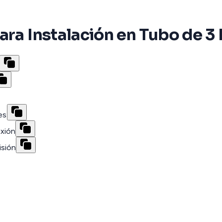
ara Instalación en Tubo de 3
es
exión
isión