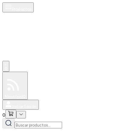
Productos
0
Especiales
Newsfeed
0
Iniciar Sesión
0