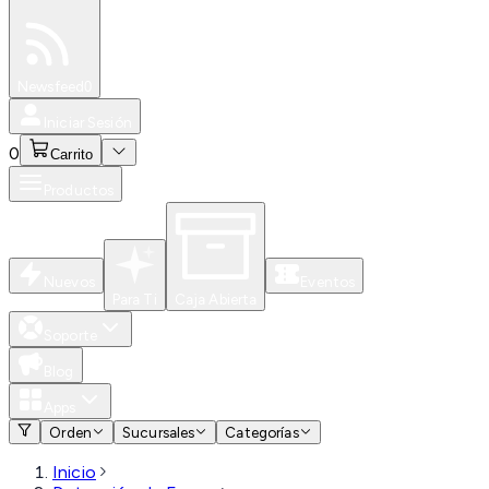
Especiales
Newsfeed
0
Iniciar Sesión
0
Carrito
Productos
Nuevos
Eventos
Para Ti
Caja Abierta
Soporte
Blog
Apps
Orden
Sucursales
Categorías
Inicio