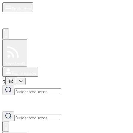
Productos
0
Especiales
Newsfeed
0
Iniciar Sesión
0
0