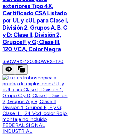
exteriores Tipo 4X,
Certificado CSA Listado
por UL y cUL para Clase I,
División 2, Grupos A, B, C
y D; Clase II, División 2,
Grupos F y G; Clase III,
120 VCA, Color Negra
350WBX-120
350WBX-120
FEDERAL SIGNAL
INDUSTRIAL