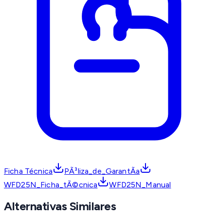
Ficha Técnica
PÃ³liza_de_GarantÃ­a
WFD25N_Ficha_tÃ©cnica
WFD25N_Manual
Alternativas Similares