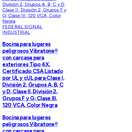
FEDERAL SIGNAL
INDUSTRIAL
Bocina para lugares
peligrosos Vibratone®
con carcasa para
exteriores Tipo 4X,
Certificado CSA Listado
por UL y cUL para Clase I,
División 2, Grupos A, B, C
y D; Clase II, División 2,
Grupos F y G; Clase III,
120 VCA, Color Negra
Bocina para lugares
peligrosos Vibratone®
con carcasa para