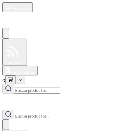
Productos
0
Especiales
Newsfeed
0
Iniciar Sesión
0
0