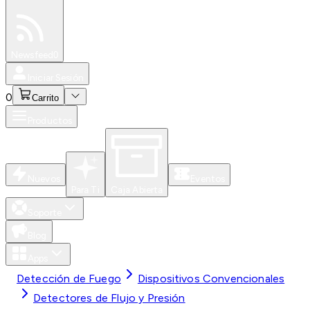
Especiales
Newsfeed
0
Iniciar Sesión
0
Carrito
Productos
Nuevos
Eventos
Para Ti
Caja Abierta
Soporte
Blog
Apps
Detección de Fuego
Dispositivos Convencionales
Detectores de Flujo y Presión