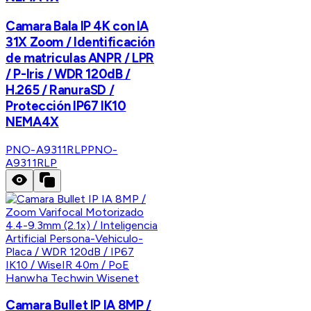
Camara Bala IP 4K con IA
31X Zoom / Identificación
de matriculas ANPR / LPR
/ P-Iris / WDR 120dB /
H.265 / RanuraSD /
Protección IP67 IK10
NEMA4X
PNO-A9311RLP
PNO-
A9311RLP
Hanwha Techwin Wisenet
Camara Bullet IP IA 8MP /