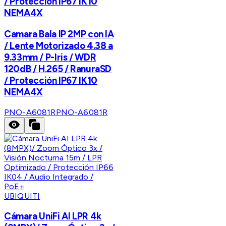
/ Protección IP67 IK10
NEMA4X
Camara Bala IP 2MP con IA
/ Lente Motorizado 4.38 a
9.33mm / P-Iris / WDR
120dB / H.265 / RanuraSD
/ Protección IP67 IK10
NEMA4X
PNO-A6081R
PNO-A6081R
UBIQUITI
Cámara UniFi AI LPR 4k