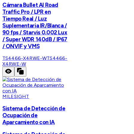
Cámara Bullet AI Road
Traffic Pro / LPR en
Tiempo Real / Luz
Suplementaria IR/Blanca /
90 fps / Starvis 0.002 Lux
/ Super WDR 140dB / IP67
/ ONVIF y VMS
TS4466-X4RWE-W
TS4466-
X4RWE-W
MILESIGHT
Sistema de Detección de
Ocupación de
Aparcamiento con IA