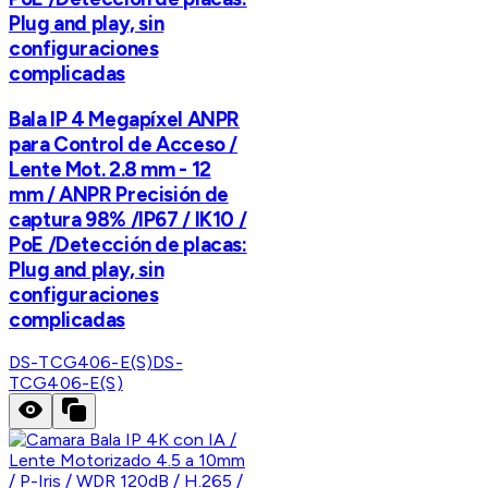
Plug and play, sin
configuraciones
complicadas
Bala IP 4 Megapíxel ANPR
para Control de Acceso /
Lente Mot. 2.8 mm - 12
mm / ANPR Precisión de
captura 98% /IP67 / IK10 /
PoE /Detección de placas:
Plug and play, sin
configuraciones
complicadas
DS-TCG406-E(S)
DS-
TCG406-E(S)