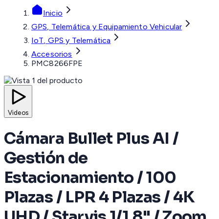
Inicio
GPS, Telemática y Equipamiento Vehicular
IoT, GPS y Telemática
Accesorios
PMC8266FPE
Videos
Cámara Bullet Plus AI /
Gestión de
Estacionamiento / 100
Plazas / LPR 4 Plazas / 4K
UHD / Starvis 1/1.8" / Zoom