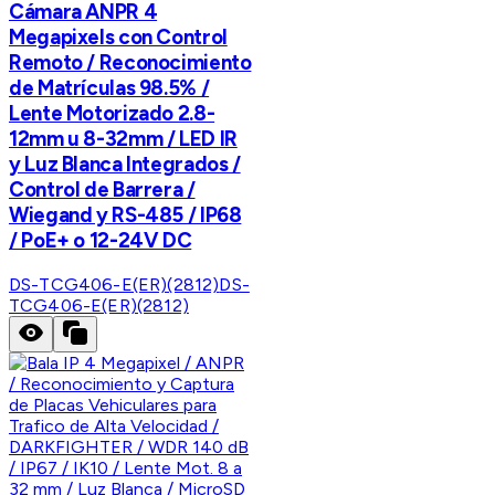
Cámara ANPR 4
Megapixels con Control
Remoto / Reconocimiento
de Matrículas 98.5% /
Lente Motorizado 2.8-
12mm u 8-32mm / LED IR
y Luz Blanca Integrados /
Control de Barrera /
Wiegand y RS-485 / IP68
/ PoE+ o 12-24V DC
DS-TCG406-E(ER)(2812)
DS-
TCG406-E(ER)(2812)