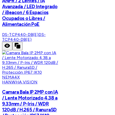
ANPR / 2 Lentes / IA
Avanzada / LED Integrado
/ iBeacon / 6 Espacios
Ocupados o Libres /
Alimentación PoE
DS-TCP440-DB(E)
DS-
TCP440-DB(E)
HANWHA VISION
Camara Bala IP 2MP con IA
/ Lente Motorizado 4.38 a
9.33mm / P-Iris / WDR
120dB / H.265 / RanuraSD