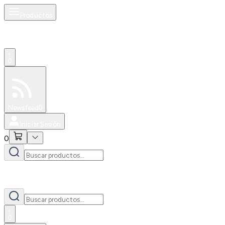
Productos
0
Especiales
Newsfeed
0
Iniciar Sesión
0
0