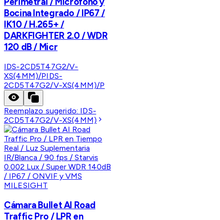
Perimetral / Micrófono y
Bocina Integrado / IP67 /
IK10 / H.265+ /
DARKFIGHTER 2.0 / WDR
120 dB / Micr
IDS-2CD5T47G2/V-
XS(4MM)/P
IDS-
2CD5T47G2/V-XS(4MM)/P
Reemplazo sugerido:
IDS-
2CD5T47G2/V-XS(4MM)
MILESIGHT
Cámara Bullet AI Road
Traffic Pro / LPR en