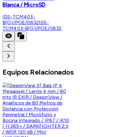
Blanca / MicroSD
IDS-TCM403-
B(G)/POE/0832
IDS-
TCM403-B(G)/POE/0832
Equipos Relacionados