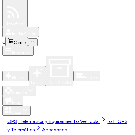
Especiales
Newsfeed
0
Iniciar Sesión
0
Carrito
Productos
Nuevos
Eventos
Para Ti
Caja Abierta
Soporte
Blog
Apps
GPS, Telemática y Equipamiento Vehicular
IoT, GPS
y Telemática
Accesorios