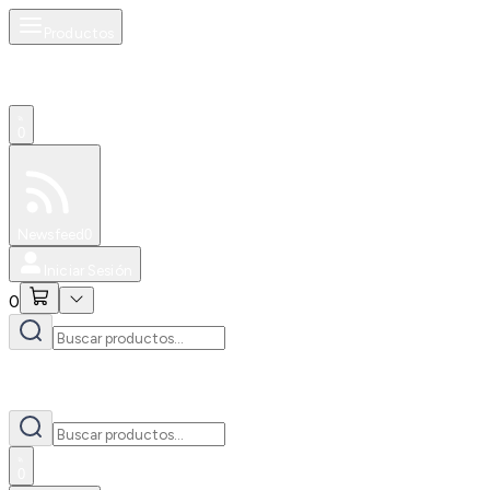
Productos
0
Especiales
Newsfeed
0
Iniciar Sesión
0
0