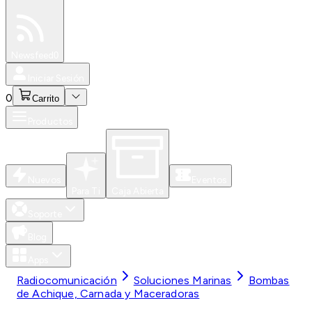
Especiales
Newsfeed
0
Iniciar Sesión
0
Carrito
Productos
Nuevos
Eventos
Para Ti
Caja Abierta
Soporte
Blog
Apps
Radiocomunicación
Soluciones Marinas
Bombas
de Achique, Carnada y Maceradoras