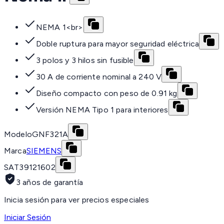
NEMA 1<br>
Doble ruptura para mayor seguridad eléctrica
3 polos y 3 hilos sin fusible
30 A de corriente nominal a 240 V
Diseño compacto con peso de 0.91 kg
Versión NEMA Tipo 1 para interiores
Modelo
GNF321A
Marca
SIEMENS
SAT
39121602
3 años de garantía
Inicia sesión para ver precios especiales
Iniciar Sesión