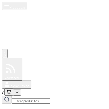
Productos
0
Especiales
Newsfeed
0
Iniciar Sesión
0