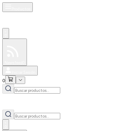
Productos
0
Especiales
Newsfeed
0
Iniciar Sesión
0
0