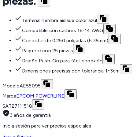
piezas.
Terminal hembra aislada color azul
Compatible con calibres 16-14 AWG
Conector de 0.250 pulgadas (6.35mm)
Paquete con 25 piezas
Diseño Push-On para fácil conexión
Dimensiones precisas con tolerancia 1~3cm
Modelo
AE55095
Marca
EPCOM POWERLINE
SAT
27111518
3 años de garantía
Inicia sesión para ver precios especiales
Iniciar Sesión