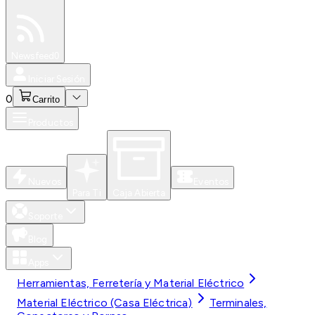
Especiales
Newsfeed
0
Iniciar Sesión
0
Carrito
Productos
Nuevos
Eventos
Para Ti
Caja Abierta
Soporte
Blog
Apps
Herramientas, Ferretería y Material Eléctrico
Material Eléctrico (Casa Eléctrica)
Terminales,