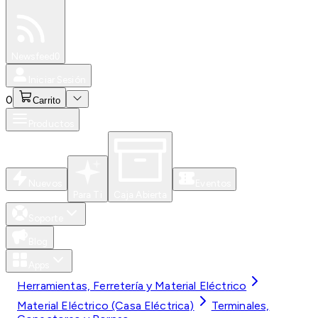
Especiales
Newsfeed
0
Iniciar Sesión
0
Carrito
Productos
Nuevos
Eventos
Para Ti
Caja Abierta
Soporte
Blog
Apps
Herramientas, Ferretería y Material Eléctrico
Material Eléctrico (Casa Eléctrica)
Terminales,