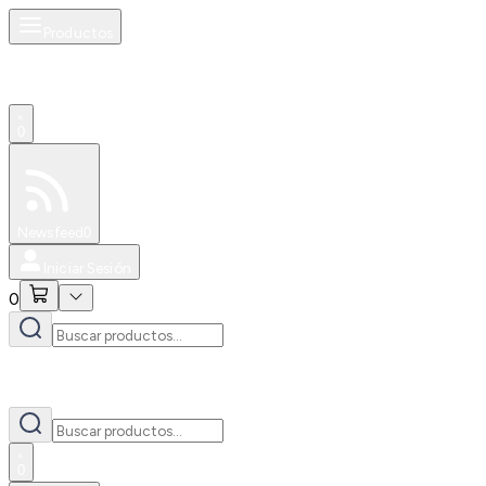
Productos
0
Especiales
Newsfeed
0
Iniciar Sesión
0
0