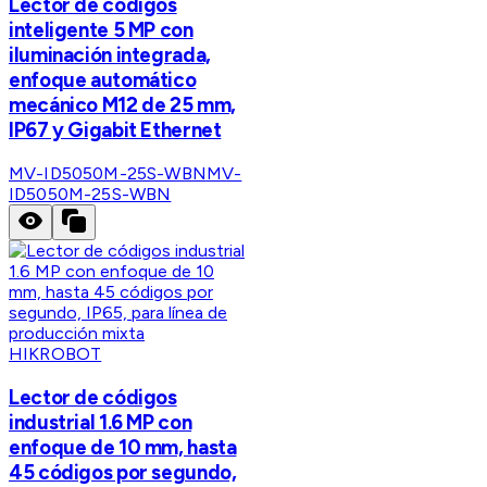
Lector de códigos
inteligente 5 MP con
iluminación integrada,
enfoque automático
mecánico M12 de 25 mm,
IP67 y Gigabit Ethernet
MV-ID5050M-25S-WBN
MV-
ID5050M-25S-WBN
HIKROBOT
Lector de códigos
industrial 1.6 MP con
enfoque de 10 mm, hasta
45 códigos por segundo,