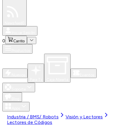
Especiales
Newsfeed
0
Iniciar Sesión
0
Carrito
Productos
Nuevos
Eventos
Para Ti
Caja Abierta
Soporte
Blog
Apps
Industria / BMS/ Robots
Visión y Lectores
Lectores de Códigos