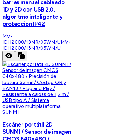
barras manual cableado
1D y 2D con USB 2.0,
algoritmo inteligente y
protección IP42
MV-
IDH2000/13NR/05WN/U
MV-
IDH2000/13NR/05WN/U
SUNMI
Escáner portátil 2D
SUNMI / Sensor de imagen
CMOS 640x480 /