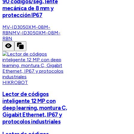
90 códigos/seg, lente
mecánica de 8 mm y
protección IP67
MV-ID3050XM-08M-
RBN
MV-ID3050XM-08M-
RBN
HIKROBOT
Lector de códigos
inteligente 12 MP con
deep learning, montura C,
Gigabit Ethernet, IP67 y
protocolos industriales