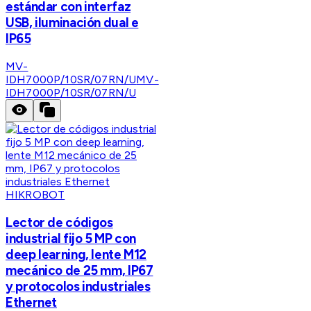
estándar con interfaz
USB, iluminación dual e
IP65
MV-
IDH7000P/10SR/07RN/U
MV-
IDH7000P/10SR/07RN/U
HIKROBOT
Lector de códigos
industrial fijo 5 MP con
deep learning, lente M12
mecánico de 25 mm, IP67
y protocolos industriales
Ethernet