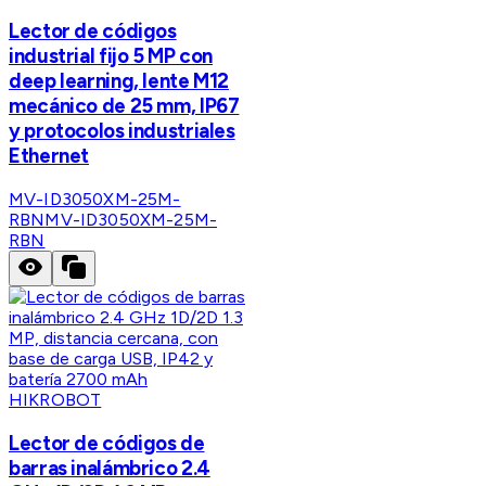
Lector de códigos
industrial fijo 5 MP con
deep learning, lente M12
mecánico de 25 mm, IP67
y protocolos industriales
Ethernet
MV-ID3050XM-25M-
RBN
MV-ID3050XM-25M-
RBN
HIKROBOT
Lector de códigos de
barras inalámbrico 2.4