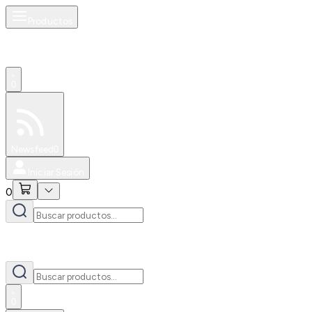
Productos
0
Especiales
Newsfeed
0
Iniciar Sesión
0
0