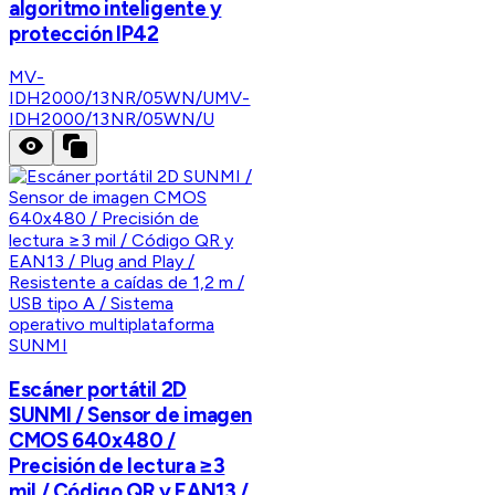
algoritmo inteligente y
protección IP42
MV-
IDH2000/13NR/05WN/U
MV-
IDH2000/13NR/05WN/U
SUNMI
Escáner portátil 2D
SUNMI / Sensor de imagen
CMOS 640x480 /
Precisión de lectura ≥3
mil / Código QR y EAN13 /