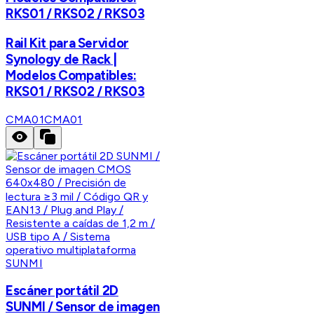
RKS01 / RKS02 / RKS03
Rail Kit para Servidor
Synology de Rack |
Modelos Compatibles:
RKS01 / RKS02 / RKS03
CMA01
CMA01
SUNMI
Escáner portátil 2D
SUNMI / Sensor de imagen