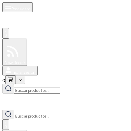
Productos
0
Especiales
Newsfeed
0
Iniciar Sesión
0
0