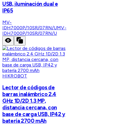
USB, iluminación dual e
IP65
MV-
IDH7000P/10SR/07RN/U
MV-
IDH7000P/10SR/07RN/U
HIKROBOT
Lector de códigos de
barras inalámbrico 2.4
GHz 1D/2D 1.3 MP,
distancia cercana, con
base de carga USB, IP42 y
batería 2700 mAh