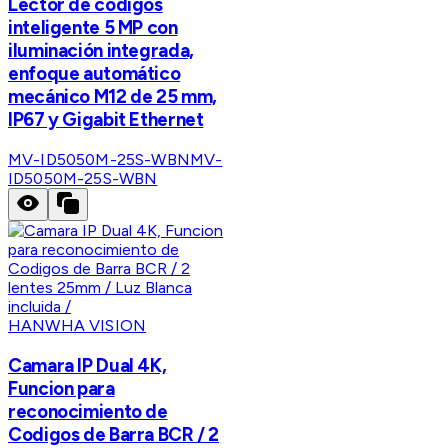
Lector de códigos
inteligente 5 MP con
iluminación integrada,
enfoque automático
mecánico M12 de 25 mm,
IP67 y Gigabit Ethernet
MV-ID5050M-25S-WBN
MV-
ID5050M-25S-WBN
HANWHA VISION
Camara IP Dual 4K,
Funcion para
reconocimiento de
Codigos de Barra BCR / 2