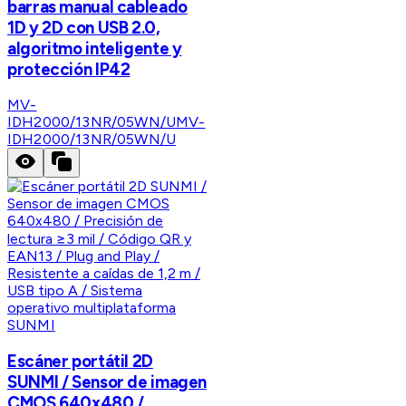
barras manual cableado
1D y 2D con USB 2.0,
algoritmo inteligente y
protección IP42
MV-
IDH2000/13NR/05WN/U
MV-
IDH2000/13NR/05WN/U
SUNMI
Escáner portátil 2D
SUNMI / Sensor de imagen
CMOS 640x480 /