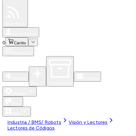
Especiales
Newsfeed
0
Iniciar Sesión
0
Carrito
Productos
Nuevos
Eventos
Para Ti
Caja Abierta
Soporte
Blog
Apps
Industria / BMS/ Robots
Visión y Lectores
Lectores de Códigos