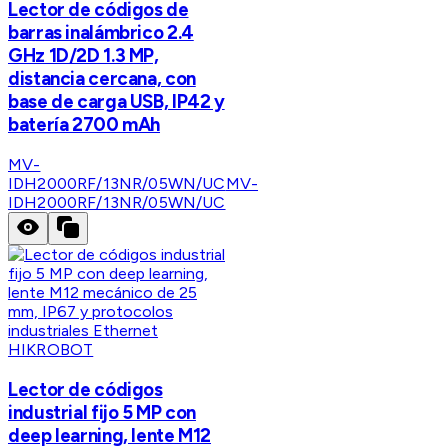
Lector de códigos de
barras inalámbrico 2.4
GHz 1D/2D 1.3 MP,
distancia cercana, con
base de carga USB, IP42 y
batería 2700 mAh
MV-
IDH2000RF/13NR/05WN/UC
MV-
IDH2000RF/13NR/05WN/UC
HIKROBOT
Lector de códigos
industrial fijo 5 MP con
deep learning, lente M12