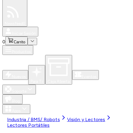
Especiales
Newsfeed
0
Iniciar Sesión
0
Carrito
Productos
Nuevos
Eventos
Para Ti
Caja Abierta
Soporte
Blog
Apps
Industria / BMS/ Robots
Visión y Lectores
Lectores Portátiles