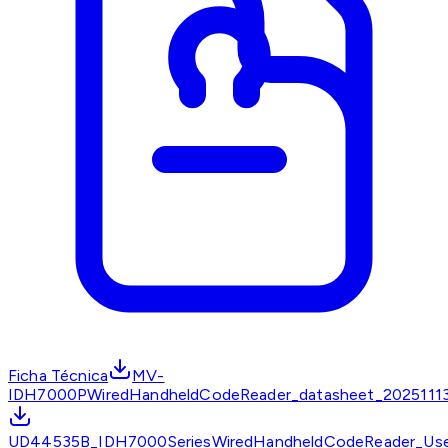
Ficha Técnica
MV-
IDH7000PWiredHandheldCodeReader_datasheet_20251113
UD44535B_IDH7000SeriesWiredHandheldCodeReader_Use