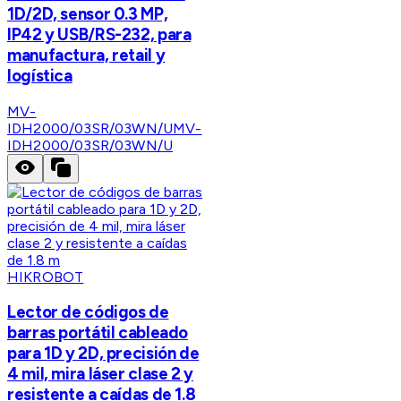
1D/2D, sensor 0.3 MP,
IP42 y USB/RS-232, para
manufactura, retail y
logística
MV-
IDH2000/03SR/03WN/U
MV-
IDH2000/03SR/03WN/U
HIKROBOT
Lector de códigos de
barras portátil cableado
para 1D y 2D, precisión de
4 mil, mira láser clase 2 y
resistente a caídas de 1.8