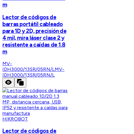
m
Lector de códigos de
barras portátil cableado
para 1D y 2D, precisión de
4 mil, mira láser clase 2 y
resistente a caídas de 1.8
m
MV-
IDH3000/13SR/05RN/L
MV-
IDH3000/13SR/05RN/L
HIKROBOT
Lector de códigos de