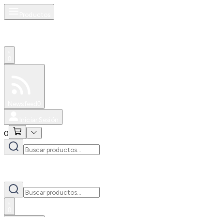
Productos
0
Especiales
Newsfeed
0
Iniciar Sesión
0
0