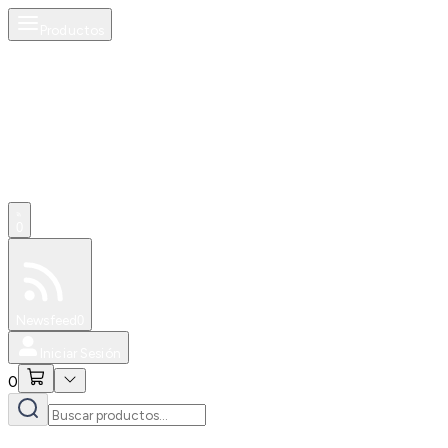
Productos
0
Especiales
Newsfeed
0
Iniciar Sesión
0