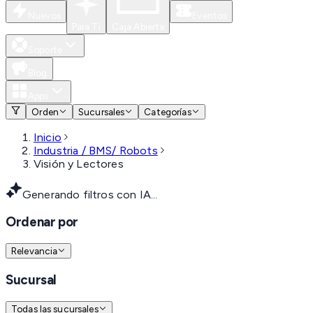
Nuevos
Eventos
Para Ti
Caja Abierta
Soporte
Blog
Apps
Orden
Sucursales
Categorías
Inicio
Industria / BMS/ Robots
Visión y Lectores
Generando filtros con IA...
Ordenar por
Relevancia
Sucursal
Todas las sucursales