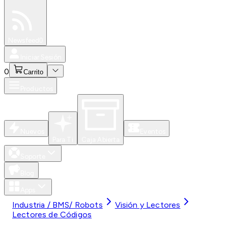
Especiales
Newsfeed
0
Iniciar Sesión
0
Carrito
Productos
Nuevos
Eventos
Para Ti
Caja Abierta
Soporte
Blog
Apps
Industria / BMS/ Robots
Visión y Lectores
Lectores de Códigos