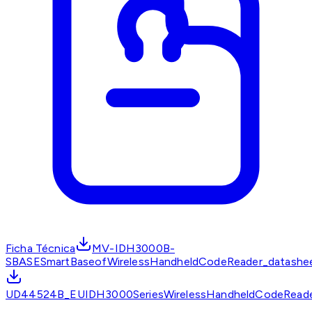
Ficha Técnica
MV-IDH3000B-
SBASESmartBaseofWirelessHandheldCodeReader_datashe
UD44524B_EUIDH3000SeriesWirelessHandheldCodeReade