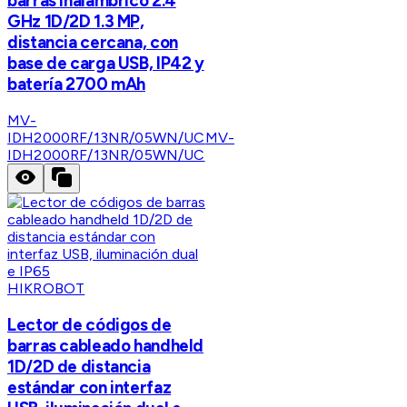
barras inalámbrico 2.4
GHz 1D/2D 1.3 MP,
distancia cercana, con
base de carga USB, IP42 y
batería 2700 mAh
MV-
IDH2000RF/13NR/05WN/UC
MV-
IDH2000RF/13NR/05WN/UC
HIKROBOT
Lector de códigos de
barras cableado handheld
1D/2D de distancia
estándar con interfaz