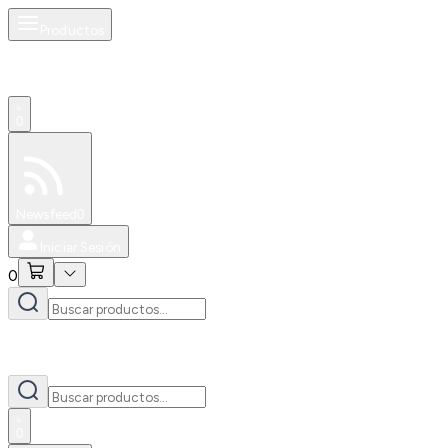
Productos
0
Especiales
Newsfeed
0
Iniciar Sesión
0
0