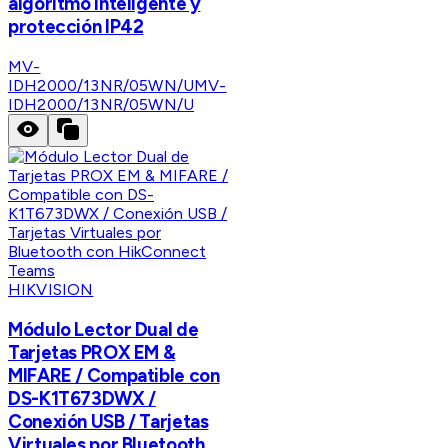
algoritmo inteligente y
protección IP42
MV-
IDH2000/13NR/05WN/U
MV-
IDH2000/13NR/05WN/U
HIKVISION
Módulo Lector Dual de
Tarjetas PROX EM &
MIFARE / Compatible con
DS-K1T673DWX /
Conexión USB / Tarjetas
Virtuales por Bluetooth