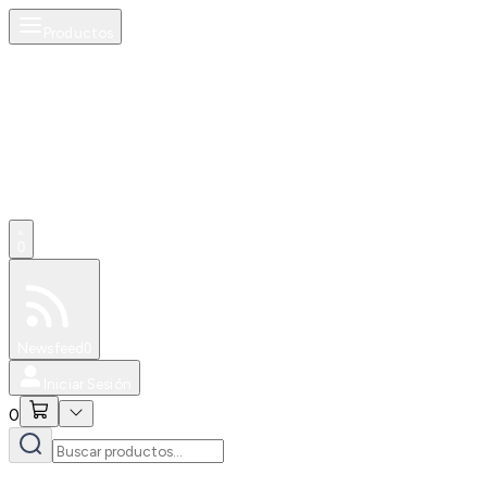
Productos
0
Especiales
Newsfeed
0
Iniciar Sesión
0