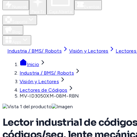
Nuevos
Eventos
Para Ti
Caja Abierta
Soporte
Blog
Apps
Industria / BMS/ Robots
Visión y Lectores
Lectores
Inicio
Industria / BMS/ Robots
Visión y Lectores
Lectores de Códigos
MV-ID3050XM-08M-RBN
Lector industrial de código
códigos/seg, lente mecánic