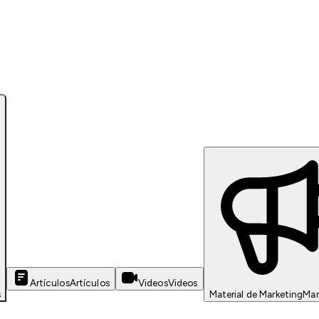
Artículos
Artículos
Videos
Videos
s
Material de Marketing
Mar