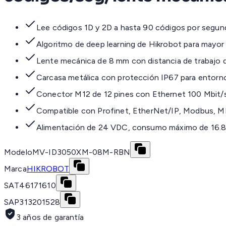
Lee códigos 1D y 2D a hasta 90 códigos por segu
Algoritmo de deep learning de Hikrobot para mayo
Lente mecánica de 8 mm con distancia de trabajo
Carcasa metálica con protección IP67 para entorno
Conector M12 de 12 pines con Ethernet 100 Mbit/s,
Compatible con Profinet, EtherNet/IP, Modbus,
Alimentación de 24 VDC, consumo máximo de 16.8 
Modelo
MV-ID3050XM-08M-RBN
Marca
HIKROBOT
SAT
46171610
SAP
313201528
3 años de garantía