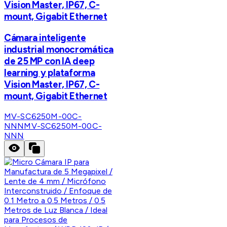
Vision Master, IP67, C-
mount, Gigabit Ethernet
Cámara inteligente
industrial monocromática
de 25 MP con IA deep
learning y plataforma
Vision Master, IP67, C-
mount, Gigabit Ethernet
MV-SC6250M-00C-
NNN
MV-SC6250M-00C-
NNN