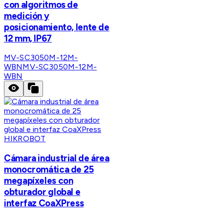
con algoritmos de
medición y
posicionamiento, lente de
12 mm, IP67
MV-SC3050M-12M-
WBN
MV-SC3050M-12M-
WBN
HIKROBOT
Cámara industrial de área
monocromática de 25
megapíxeles con
obturador global e
interfaz CoaXPress