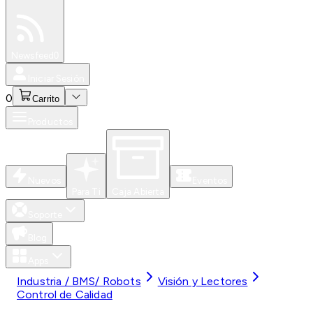
Especiales
Newsfeed
0
Iniciar Sesión
0
Carrito
Productos
Nuevos
Eventos
Para Ti
Caja Abierta
Soporte
Blog
Apps
Industria / BMS/ Robots
Visión y Lectores
Control de Calidad