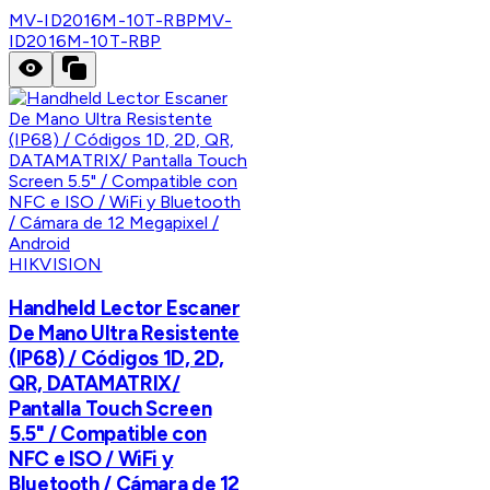
MV-ID2016M-10T-RBP
MV-
ID2016M-10T-RBP
HIKVISION
Handheld Lector Escaner
De Mano Ultra Resistente
(IP68) / Códigos 1D, 2D,
QR, DATAMATRIX/
Pantalla Touch Screen
5.5" / Compatible con
NFC e ISO / WiFi y
Bluetooth / Cámara de 12