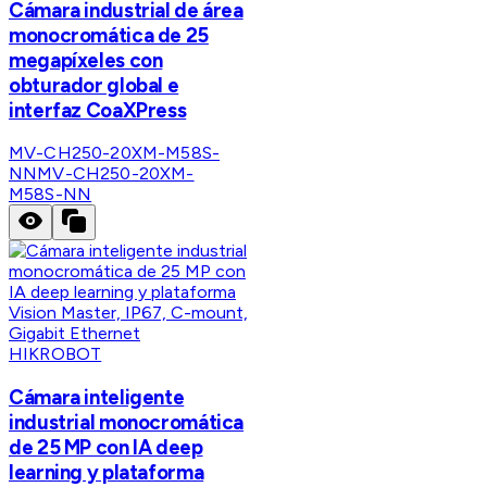
Cámara industrial de área
monocromática de 25
megapíxeles con
obturador global e
interfaz CoaXPress
MV-CH250-20XM-M58S-
NN
MV-CH250-20XM-
M58S-NN
HIKROBOT
Cámara inteligente
industrial monocromática
de 25 MP con IA deep
learning y plataforma