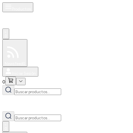
Productos
0
Especiales
Newsfeed
0
Iniciar Sesión
0
0