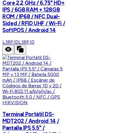
Core 2.2 GHz / 6.75" HD+
IPS / 6GB RAM + 128GB
ROM / IP68 / NFC Dual-
Sided / RFID UHF / Wi-Fi /
SoftPOS / Android 14
L3RFID
L3RFID
HIKVISION
Terminal Portátil DS-
MDT202 / Android 14 /
Pantalla IPS 5.5" /