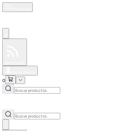
Productos
0
Especiales
Newsfeed
0
Iniciar Sesión
0
0