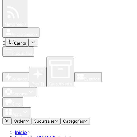
Especiales
Newsfeed
0
Iniciar Sesión
0
Carrito
Productos
Nuevos
Eventos
Para Ti
Caja Abierta
Soporte
Blog
Apps
Orden
Sucursales
Categorías
Inicio