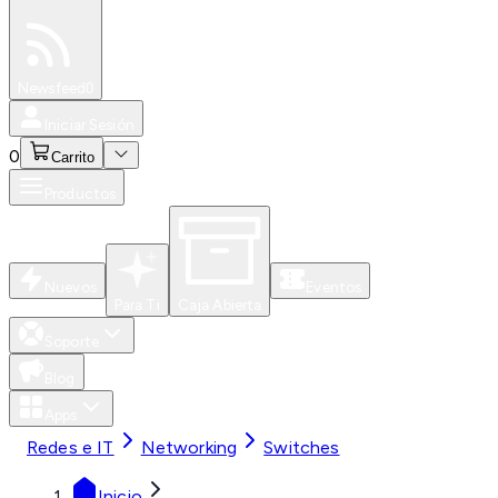
Especiales
Newsfeed
0
Iniciar Sesión
0
Carrito
Productos
Nuevos
Eventos
Para Ti
Caja Abierta
Soporte
Blog
Apps
Redes e IT
Networking
Switches
Inicio