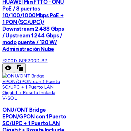
HUAWEI MiniFTTO - ONU
PoE / 8 puertos
10/100/1000Mbps PoE +
1 PON (SC/UPC)/
Downstream 2.488 Gbps
/ Upstream 1.244 Gbps /
modo puente / 120 W/
Administración Nube
F200D-8P
F200D-8P
V-SOL
ONU/ONT Bridge
EPON/GPON con 1 Puerto
SC/UPC + 1 Puerto LAN
Gigabit + Roseta Incluida