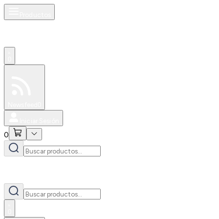
Productos
0
Especiales
Newsfeed
0
Iniciar Sesión
0
0