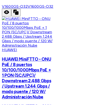
V1600GS-O32
V1600GS-O32
HUAWEI
HUAWEI MiniFTTO - ONU
PoE / 8 puertos
10/100/1000Mbps PoE +
1 PON (SC/UPC)/
Downstream 2.488 Gbps
/ Upstream 1.244 Gbps /
modo puente / 120 W/
Administración Nube