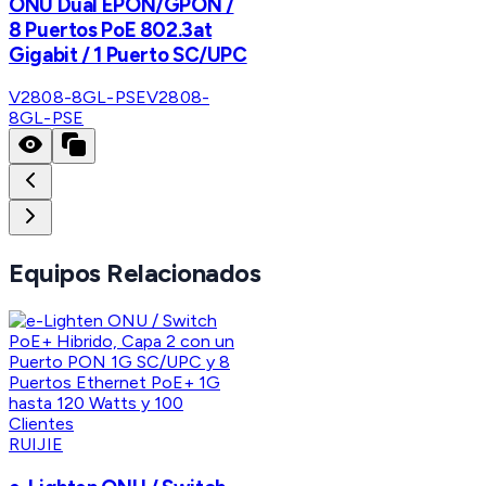
ONU Dual EPON/GPON /
8 Puertos PoE 802.3at
Gigabit / 1 Puerto SC/UPC
V2808-8GL-PSE
V2808-
8GL-PSE
Equipos Relacionados
RUIJIE