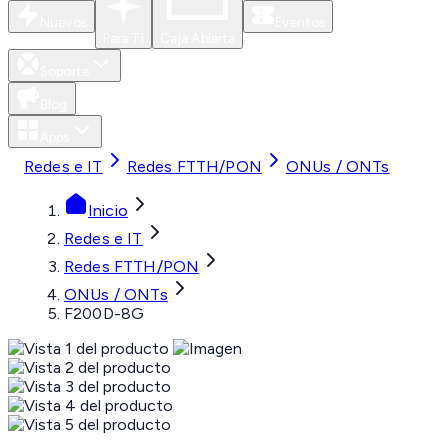
Nuevos
Eventos
Para Ti
Caja Abierta
Soporte
Blog
Apps
Redes e IT
Redes FTTH/PON
ONUs / ONTs
Inicio
Redes e IT
Redes FTTH/PON
ONUs / ONTs
F200D-8G