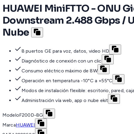
HUAWEI MiniFTTO - ONU Gig
Downstream 2.488 Gbps / U
Nube
8 puertos GE para voz, datos, video HD
Diagnóstico de conexión con un clic
Consumo eléctrico máximo de 8W
Operación en temperatura -10°C a +55°C
Modos de instalación flexible: escritorio, pared, caj
Administración vía web, app o nube ekit
Modelo
F200D-8G
Marca
HUAWEI