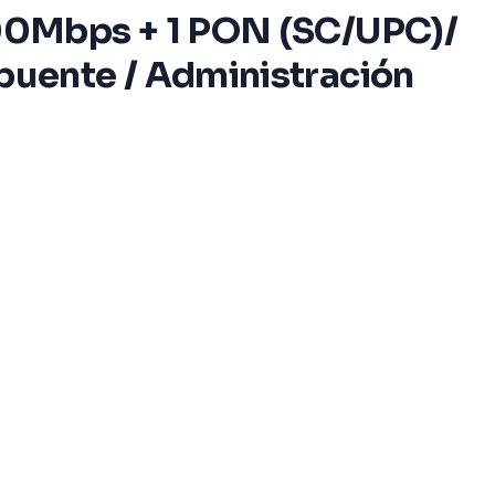
00Mbps + 1 PON (SC/UPC)/
uente / Administración