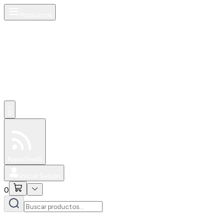
Productos
0
Especiales
Newsfeed
0
Iniciar Sesión
0