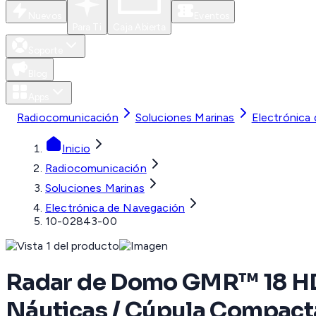
Nuevos
Eventos
Para Ti
Caja Abierta
Soporte
Blog
Apps
Radiocomunicación
Soluciones Marinas
Electrónica
Inicio
Radiocomunicación
Soluciones Marinas
Electrónica de Navegación
10-02843-00
Radar de Domo GMR™ 18 HD3
Náuticas / Cúpula Compact