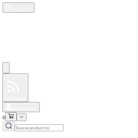
Productos
0
Especiales
Newsfeed
0
Iniciar Sesión
0