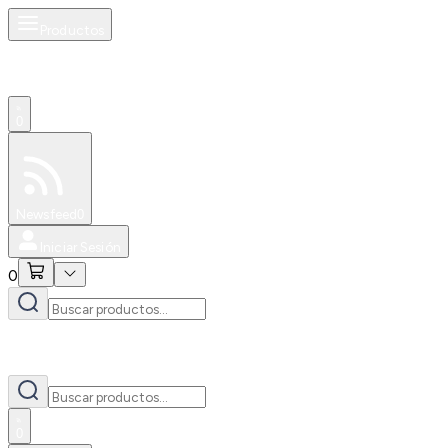
Productos
0
Especiales
Newsfeed
0
Iniciar Sesión
0
0