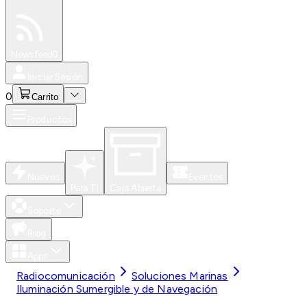
Especiales
Newsfeed
0
Iniciar Sesión
0
Carrito
Productos
Nuevos
Eventos
Para Ti
Caja Abierta
Soporte
Blog
Apps
Radiocomunicación
Soluciones Marinas
Iluminación Sumergible y de Navegación