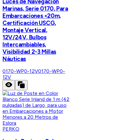
Luces de Navegación
Marinas, Serie 0170, Para
Embarcaciones <20m,
Certificación USCG,
Montaje Vertical,
12V/24V, Bulbos
Intercambiables,
Visibilidad 2-3 Millas
Náuticas
0170-WP0-12V
0170-WP0-
12V
PERKO