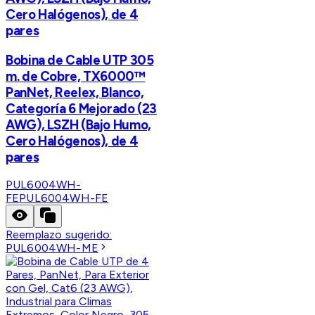
Cero Halógenos), de 4
pares
Bobina de Cable UTP 305
m. de Cobre, TX6000™
PanNet, Reelex, Blanco,
Categoría 6 Mejorado (23
AWG), LSZH (Bajo Humo,
Cero Halógenos), de 4
pares
PUL6004WH-
FE
PUL6004WH-FE
Reemplazo sugerido:
PUL6004WH-ME