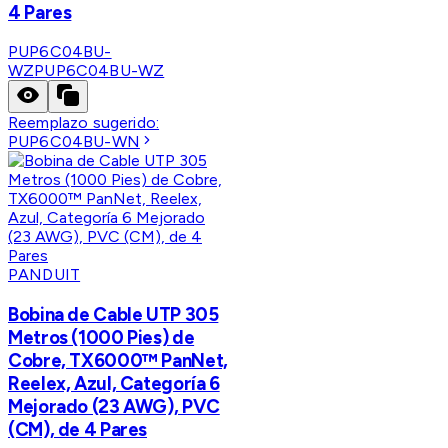
4 Pares
PUP6C04BU-
WZ
PUP6C04BU-WZ
Reemplazo sugerido:
PUP6C04BU-WN
PANDUIT
Bobina de Cable UTP 305
Metros (1000 Pies) de
Cobre, TX6000™ PanNet,
Reelex, Azul, Categoría 6
Mejorado (23 AWG), PVC
(CM), de 4 Pares