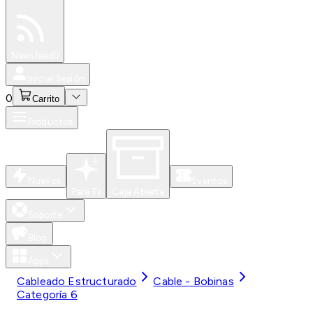
Especiales
Newsfeed
0
Iniciar Sesión
0
Carrito
Productos
Nuevos
Eventos
Para Ti
Caja Abierta
Soporte
Blog
Apps
Cableado Estructurado
Cable - Bobinas
Categoría 6