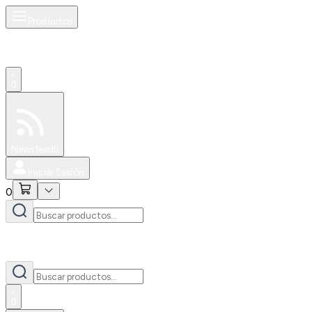
Productos
0
Especiales
Newsfeed
0
Iniciar Sesión
0
0