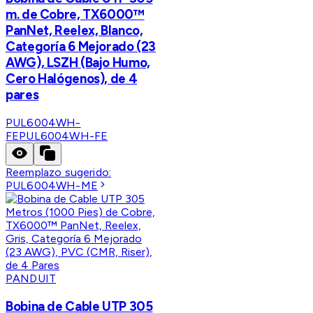
m. de Cobre, TX6000™
PanNet, Reelex, Blanco,
Categoría 6 Mejorado (23
AWG), LSZH (Bajo Humo,
Cero Halógenos), de 4
pares
PUL6004WH-
FE
PUL6004WH-FE
Reemplazo sugerido:
PUL6004WH-ME
PANDUIT
Bobina de Cable UTP 305