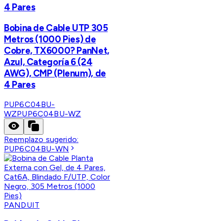
4 Pares
Bobina de Cable UTP 305
Metros (1000 Pies) de
Cobre, TX6000? PanNet,
Azul, Categoría 6 (24
AWG), CMP (Plenum), de
4 Pares
PUP6C04BU-
WZ
PUP6C04BU-WZ
Reemplazo sugerido:
PUP6C04BU-WN
PANDUIT