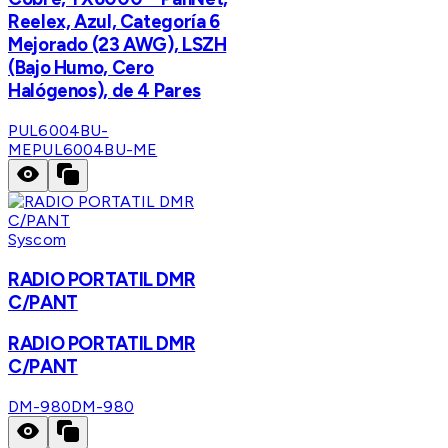
Reelex, Azul, Categoría 6
Mejorado (23 AWG), LSZH
(Bajo Humo, Cero
Halógenos), de 4 Pares
PUL6004BU-
ME
PUL6004BU-ME
Syscom
RADIO PORTATIL DMR
C/PANT
RADIO PORTATIL DMR
C/PANT
DM-980
DM-980