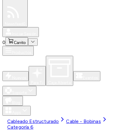
Especiales
Newsfeed
0
Iniciar Sesión
0
Carrito
Productos
Nuevos
Eventos
Para Ti
Caja Abierta
Soporte
Blog
Apps
Cableado Estructurado
Cable - Bobinas
Categoría 6