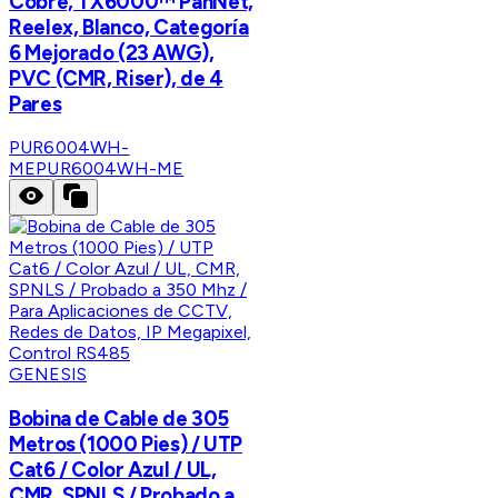
Cobre, TX6000™ PanNet,
Reelex, Blanco, Categoría
6 Mejorado (23 AWG),
PVC (CMR, Riser), de 4
Pares
PUR6004WH-
ME
PUR6004WH-ME
GENESIS
Bobina de Cable de 305
Metros (1000 Pies) / UTP
Cat6 / Color Azul / UL,
CMR, SPNLS / Probado a