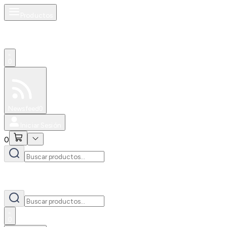
Productos
0
Especiales
Newsfeed
0
Iniciar Sesión
0
0