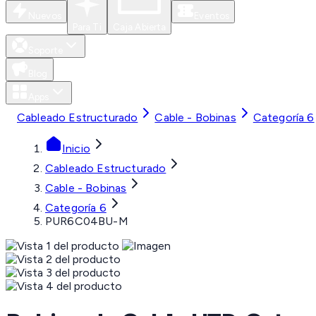
Nuevos
Eventos
Para Ti
Caja Abierta
Soporte
Blog
Apps
Cableado Estructurado
Cable - Bobinas
Categoría 6
Inicio
Cableado Estructurado
Cable - Bobinas
Categoría 6
PUR6C04BU-M