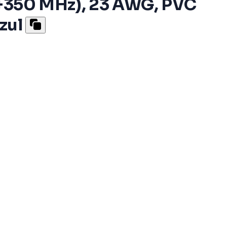
 (+350 MHz), 23 AWG, PVC
zul