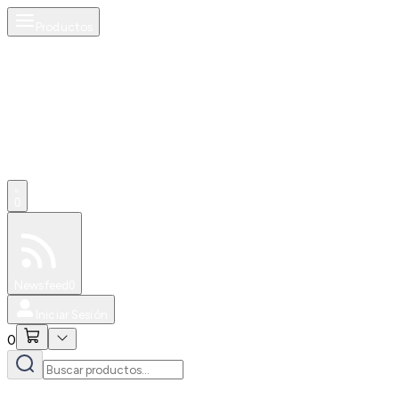
Productos
0
Especiales
Newsfeed
0
Iniciar Sesión
0