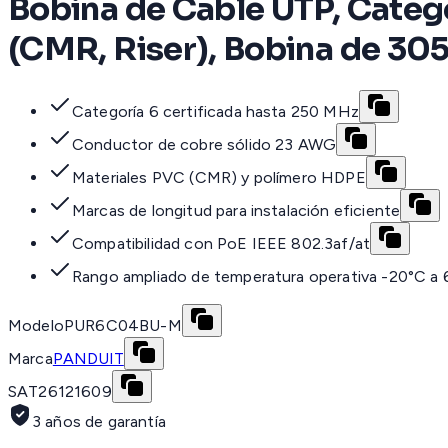
Bobina de Cable UTP, Categ
(CMR, Riser), Bobina de 305
Categoría 6 certificada hasta 250 MHz
Conductor de cobre sólido 23 AWG
Materiales PVC (CMR) y polímero HDPE
Marcas de longitud para instalación eficiente
Compatibilidad con PoE IEEE 802.3af/at
Rango ampliado de temperatura operativa -20°C a
Modelo
PUR6C04BU-M
Marca
PANDUIT
SAT
26121609
3 años de garantía