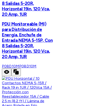
8 Salidas 5-20R,
Horizontal 19in, 120 Vca,
20 Amp, 1UR
PDU Monitoreable (MI)
para Distribución de
Energía, Enchufe de
Entrada NEMA 5-15P, Con
8 Salidas 5-20R,
Horizontal 19in, 120 Vca,
20 Amp, 1UR
P08D10M
P08D10M