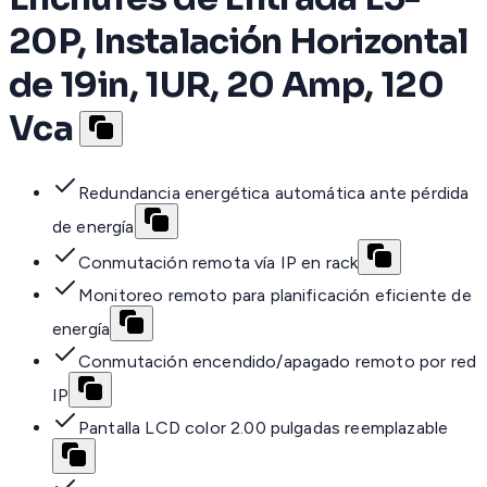
20P, Instalación Horizontal
de 19in, 1UR, 20 Amp, 120
Vca
Redundancia energética automática ante pérdida
de energía
Conmutación remota vía IP en rack
Monitoreo remoto para planificación eficiente de
energía
Conmutación encendido/apagado remoto por red
IP
Pantalla LCD color 2.00 pulgadas reemplazable