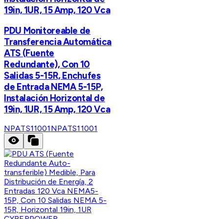
19in, 1UR, 15 Amp, 120 Vca
PDU Monitoreable de
Transferencia Automática
ATS (Fuente
Redundante), Con 10
Salidas 5-15R, Enchufes
de Entrada NEMA 5-15P,
Instalación Horizontal de
19in, 1UR, 15 Amp, 120 Vca
NPATS11001
NPATS11001
CYBERPOWER