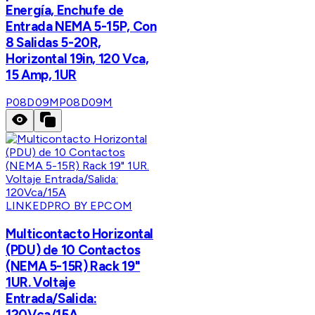
Energía, Enchufe de
Entrada NEMA 5-15P, Con
8 Salidas 5-20R,
Horizontal 19in, 120 Vca,
15 Amp, 1UR
P08D09M
P08D09M
LINKEDPRO BY EPCOM
Multicontacto Horizontal
(PDU) de 10 Contactos
(NEMA 5-15R) Rack 19"
1UR. Voltaje
Entrada/Salida:
120Vca/15A