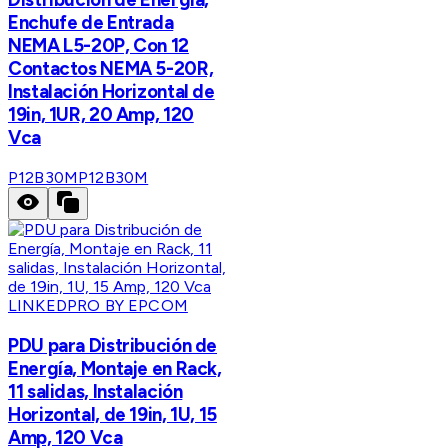
Enchufe de Entrada
NEMA L5-20P, Con 12
Contactos NEMA 5-20R,
Instalación Horizontal de
19in, 1UR, 20 Amp, 120
Vca
P12B30M
P12B30M
LINKEDPRO BY EPCOM
PDU para Distribución de
Energía, Montaje en Rack,
11 salidas, Instalación
Horizontal, de 19in, 1U, 15
Amp, 120 Vca