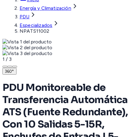
Energía y Climatización
PDU
Especializados
NPATS11002
1
/
3
360°
PDU Monitoreable de
Transferencia Automática
ATS (Fuente Redundante),
Con 10 Salidas 5-15R,
Enchufes de Entrada L5-