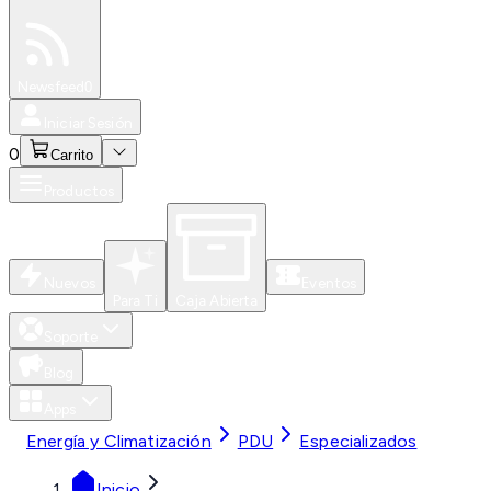
Especiales
Newsfeed
0
Iniciar Sesión
0
Carrito
Productos
Nuevos
Eventos
Para Ti
Caja Abierta
Soporte
Blog
Apps
Energía y Climatización
PDU
Especializados
Inicio