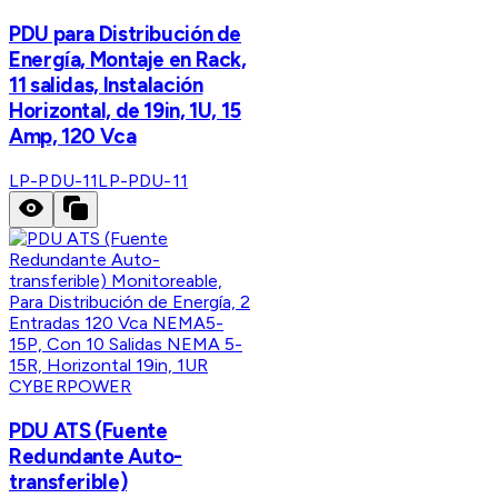
PDU para Distribución de
Energía, Montaje en Rack,
11 salidas, Instalación
Horizontal, de 19in, 1U, 15
Amp, 120 Vca
LP-PDU-11
LP-PDU-11
CYBERPOWER
PDU ATS (Fuente
Redundante Auto-
transferible)