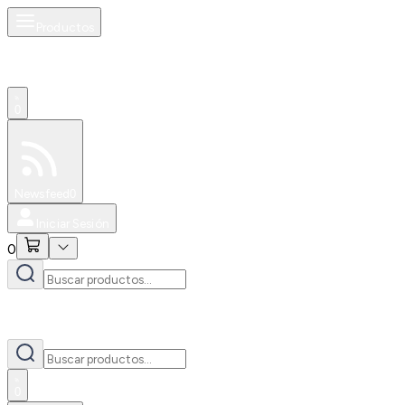
Productos
0
Especiales
Newsfeed
0
Iniciar Sesión
0
0